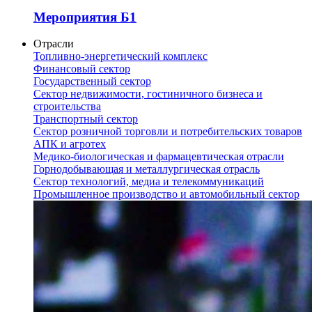
Мероприятия Б1
Отрасли
Топливно-энергетический комплекс
Финансовый сектор
Государственный сектор
Сектор недвижимости, гостиничного бизнеса и
строительства
Транспортный сектор
Сектор розничной торговли и потребительских товаров
АПК и агротех
Медико-биологическая и фармацевтическая отрасли
Горнодобывающая и металлургическая отрасль
Сектор технологий, медиа и телекоммуникаций
Промышленное производство и автомобильный сектор