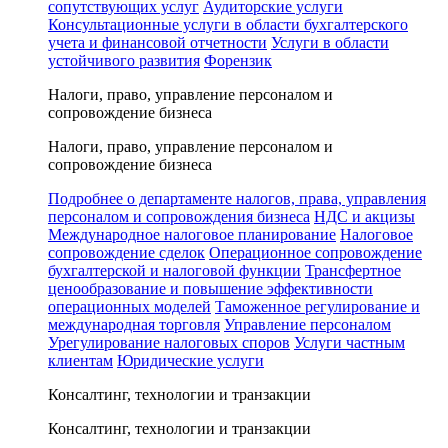
сопутствующих услуг
Аудиторские услуги
Консультационные услуги в области бухгалтерского
учета и финансовой отчетности
Услуги в области
устойчивого развития
Форензик
Налоги, право, управление персоналом и
сопровождение бизнеса
Налоги, право, управление персоналом и
сопровождение бизнеса
Подробнее о департаменте налогов, права, управления
персоналом и сопровождения бизнеса
НДС и акцизы
Международное налоговое планирование
Налоговое
сопровождение сделок
Операционное сопровождение
бухгалтерской и налоговой функции
Трансфертное
ценообразование и повышение эффективности
операционных моделей
Таможенное регулирование и
международная торговля
Управление персоналом
Урегулирование налоговых споров
Услуги частным
клиентам
Юридические услуги
Консалтинг, технологии и транзакции
Консалтинг, технологии и транзакции