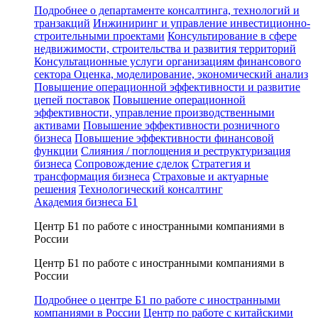
Подробнее о департаменте консалтинга, технологий и
транзакций
Инжиниринг и управление инвестиционно-
строительными проектами
Консультирование в сфере
недвижимости, строительства и развития территорий
Консультационные услуги организациям финансового
сектора
Оценка, моделирование, экономический анализ
Повышение операционной эффективности и развитие
цепей поставок
Повышение операционной
эффективности, управление производственными
активами
Повышение эффективности розничного
бизнеса
Повышение эффективности финансовой
функции
Слияния / поглощения и реструктуризация
бизнеса
Сопровождение сделок
Стратегия и
трансформация бизнеса
Страховые и актуарные
решения
Технологический консалтинг
Академия бизнеса Б1
Центр Б1 по работе с иностранными компаниями в
России
Центр Б1 по работе с иностранными компаниями в
России
Подробнее о центре Б1 по работе с иностранными
компаниями в России
Центр по работе с китайскими