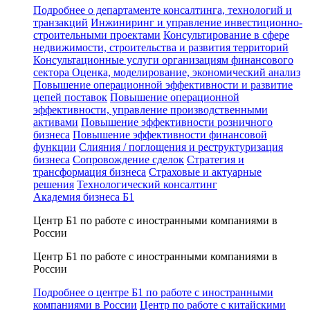
Подробнее о департаменте консалтинга, технологий и
транзакций
Инжиниринг и управление инвестиционно-
строительными проектами
Консультирование в сфере
недвижимости, строительства и развития территорий
Консультационные услуги организациям финансового
сектора
Оценка, моделирование, экономический анализ
Повышение операционной эффективности и развитие
цепей поставок
Повышение операционной
эффективности, управление производственными
активами
Повышение эффективности розничного
бизнеса
Повышение эффективности финансовой
функции
Слияния / поглощения и реструктуризация
бизнеса
Сопровождение сделок
Стратегия и
трансформация бизнеса
Страховые и актуарные
решения
Технологический консалтинг
Академия бизнеса Б1
Центр Б1 по работе с иностранными компаниями в
России
Центр Б1 по работе с иностранными компаниями в
России
Подробнее о центре Б1 по работе с иностранными
компаниями в России
Центр по работе с китайскими