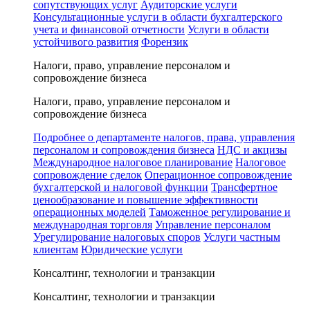
сопутствующих услуг
Аудиторские услуги
Консультационные услуги в области бухгалтерского
учета и финансовой отчетности
Услуги в области
устойчивого развития
Форензик
Налоги, право, управление персоналом и
сопровождение бизнеса
Налоги, право, управление персоналом и
сопровождение бизнеса
Подробнее о департаменте налогов, права, управления
персоналом и сопровождения бизнеса
НДС и акцизы
Международное налоговое планирование
Налоговое
сопровождение сделок
Операционное сопровождение
бухгалтерской и налоговой функции
Трансфертное
ценообразование и повышение эффективности
операционных моделей
Таможенное регулирование и
международная торговля
Управление персоналом
Урегулирование налоговых споров
Услуги частным
клиентам
Юридические услуги
Консалтинг, технологии и транзакции
Консалтинг, технологии и транзакции