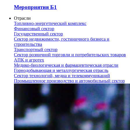
Мероприятия Б1
Отрасли
Топливно-энергетический комплекс
Финансовый сектор
Государственный сектор
Сектор недвижимости, гостиничного бизнеса и
строительства
Транспортный сектор
Сектор розничной торговли и потребительских товаров
АПК и агротех
Медико-биологическая и фармацевтическая отрасли
Горнодобывающая и металлургическая отрасль
Сектор технологий, медиа и телекоммуникаций
Промышленное производство и автомобильный сектор