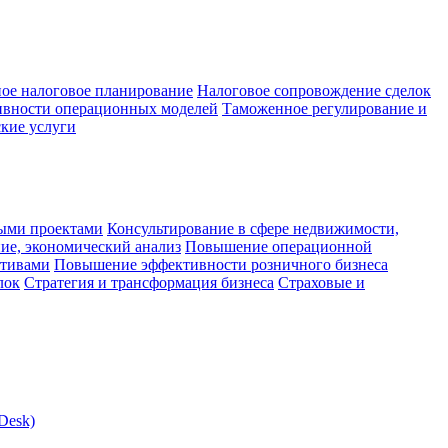
ое налоговое планирование
Налоговое сопровождение сделок
ивности операционных моделей
Таможенное регулирование и
кие услуги
ыми проектами
Консультирование в сфере недвижимости,
ие, экономический анализ
Повышение операционной
ктивами
Повышение эффективности розничного бизнеса
лок
Стратегия и трансформация бизнеса
Страховые и
Desk)