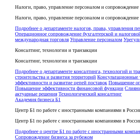
Налоги, право, управление персоналом и сопровождение
Налоги, право, управление персоналом и сопровождение
Подробнее о департаменте налогов, права, управления п
Операционное сопровождение бухгалтерской и налогово
международная торговля
Управление персоналом
Урегул
Консалтинг, технологии и транзакции
Консалтинг, технологии и транзакции
Подробнее о департаменте консалтинга, технологий и тр
строительства и развития территорий
Консультационные 
эффективности и развитие цепей поставок
Повышение оп
Повышение эффективности финансовой функции
Слияни
актуарные решения
Технологический консалтинг
Академия бизнеса Б1
Центр Б1 по работе с иностранными компаниями в Росси
Центр Б1 по работе с иностранными компаниями в Росси
Подробнее о центре Б1 по работе с иностранными компа
Сопровождение бизнеса за рубежом