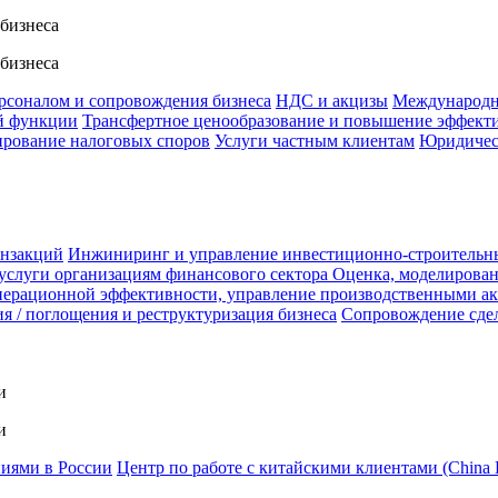
 бизнеса
 бизнеса
ерсоналом и сопровождения бизнеса
НДС и акцизы
Международн
й функции
Трансфертное ценообразование и повышение эффект
ирование налоговых споров
Услуги частным клиентам
Юридичес
анзакций
Инжиниринг и управление инвестиционно-строительн
услуги организациям финансового сектора
Оценка, моделирован
ерационной эффективности, управление производственными а
я / поглощения и реструктуризация бизнеса
Сопровождение сде
и
и
ниями в России
Центр по работе с китайскими клиентами (China 