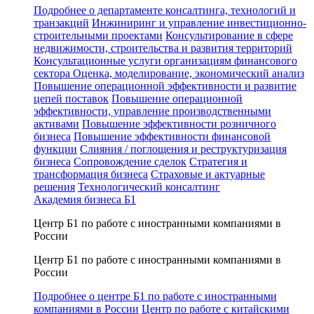
Подробнее о департаменте консалтинга, технологий и
транзакций
Инжиниринг и управление инвестиционно-
строительными проектами
Консультирование в сфере
недвижимости, строительства и развития территорий
Консультационные услуги организациям финансового
сектора
Оценка, моделирование, экономический анализ
Повышение операционной эффективности и развитие
цепей поставок
Повышение операционной
эффективности, управление производственными
активами
Повышение эффективности розничного
бизнеса
Повышение эффективности финансовой
функции
Слияния / поглощения и реструктуризация
бизнеса
Сопровождение сделок
Стратегия и
трансформация бизнеса
Страховые и актуарные
решения
Технологический консалтинг
Академия бизнеса Б1
Центр Б1 по работе с иностранными компаниями в
России
Центр Б1 по работе с иностранными компаниями в
России
Подробнее о центре Б1 по работе с иностранными
компаниями в России
Центр по работе с китайскими