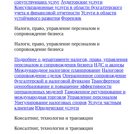
сопутствующих услуг
Аудиторские услуги
Консультационные услуги в области бухгалтерского
учета и финансовой отчетности
Услуги в области
устойчивого развития
Форензик
Налоги, право, управление персоналом и
сопровождение бизнеса
Налоги, право, управление персоналом и
сопровождение бизнеса
Подробнее о департаменте налогов, права, управления
персоналом и сопровождения бизнеса
НДС и акцизы
Международное налоговое планирование
Налоговое
сопровождение сделок
Операционное сопровождение
бухгалтерской и налоговой функции
Трансфертное
ценообразование и повышение эффективности
операционных моделей
Таможенное регулирование и
международная торговля
Управление персоналом
Урегулирование налоговых споров
Услуги частным
клиентам
Юридические услуги
Консалтинг, технологии и транзакции
Консалтинг, технологии и транзакции