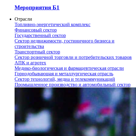
Мероприятия Б1
Отрасли
Топливно-энергетический комплекс
Финансовый сектор
Государственный сектор
Сектор недвижимости, гостиничного бизнеса и
строительства
Транспортный сектор
Сектор розничной торговли и потребительских товаров
АПК и агротех
Медико-биологическая и фармацевтическая отрасли
Горнодобывающая и металлургическая отрасль
Сектор технологий, медиа и телекоммуникаций
Промышленное производство и автомобильный сектор