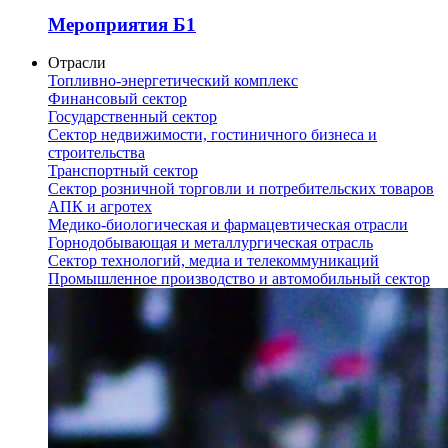
Мероприятия Б1
Отрасли
Топливно-энергетический комплекс
Финансовый сектор
Государственный сектор
Сектор недвижимости, гостиничного бизнеса и
строительства
Транспортный сектор
Сектор розничной торговли и потребительских товаров
АПК и агротех
Медико-биологическая и фармацевтическая отрасли
Горнодобывающая и металлургическая отрасль
Сектор технологий, медиа и телекоммуникаций
Промышленное производство и автомобильный сектор