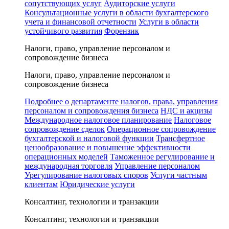
сопутствующих услуг
Аудиторские услуги
Консультационные услуги в области бухгалтерского
учета и финансовой отчетности
Услуги в области
устойчивого развития
Форензик
Налоги, право, управление персоналом и
сопровождение бизнеса
Налоги, право, управление персоналом и
сопровождение бизнеса
Подробнее о департаменте налогов, права, управления
персоналом и сопровождения бизнеса
НДС и акцизы
Международное налоговое планирование
Налоговое
сопровождение сделок
Операционное сопровождение
бухгалтерской и налоговой функции
Трансфертное
ценообразование и повышение эффективности
операционных моделей
Таможенное регулирование и
международная торговля
Управление персоналом
Урегулирование налоговых споров
Услуги частным
клиентам
Юридические услуги
Консалтинг, технологии и транзакции
Консалтинг, технологии и транзакции