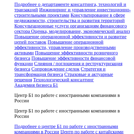
Подробнее о департаменте консалтинга, технологий и
транзакций
Инжиниринг и управление инвестиционно-
строительными проектами
Консультирование в сфере
недвижимости, строительства и развития территорий
Консультационные услуги организациям финансового
сектора
Оценка, моделирование, экономический анализ
Повышение операционной эффективности и развитие
цепей поставок
Повышение операционной
эффективности, управление производственными
активами
Повышение эффективности розничного
бизнеса
Повышение эффективности финансовой
функции
Слияния / поглощения и реструктуризация
бизнеса
Сопровождение сделок
Стратегия и
трансформация бизнеса
Страховые и актуарные
решения
Технологический консалтинг
Академия бизнеса Б1
Центр Б1 по работе с иностранными компаниями в
России
Центр Б1 по работе с иностранными компаниями в
России
Подробнее о центре Б1 по работе с иностранными
компаниями в России
Центр по работе с китайскими