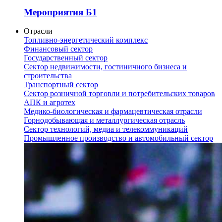
Мероприятия Б1
Отрасли
Топливно-энергетический комплекс
Финансовый сектор
Государственный сектор
Сектор недвижимости, гостиничного бизнеса и
строительства
Транспортный сектор
Сектор розничной торговли и потребительских товаров
АПК и агротех
Медико-биологическая и фармацевтическая отрасли
Горнодобывающая и металлургическая отрасль
Сектор технологий, медиа и телекоммуникаций
Промышленное производство и автомобильный сектор