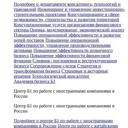
Подробнее о департаменте консалтинга, технологий и
транзакций
Инжиниринг и управление инвестиционно-
строительными проектами
Консультирование в сфере
недвижимости, строительства и развития территорий
Консультационные услуги организациям финансового
сектора
Оценка, моделирование, экономический анализ
Повышение операционной эффективности и развитие
цепей поставок
Повышение операционной
эффективности, управление производственными
активами
Повышение эффективности розничного
бизнеса
Повышение эффективности финансовой
функции
Слияния / поглощения и реструктуризация
бизнеса
Сопровождение сделок
Стратегия и
трансформация бизнеса
Страховые и актуарные
решения
Технологический консалтинг
Академия бизнеса Б1
Центр Б1 по работе с иностранными компаниями в
России
Центр Б1 по работе с иностранными компаниями в
России
Подробнее о центре Б1 по работе с иностранными
компаниями в России
Центр по работе с китайскими