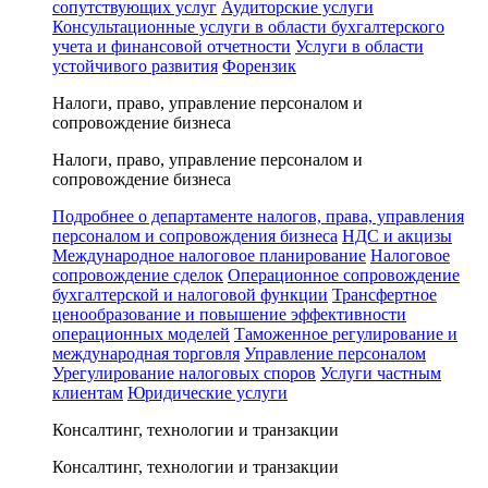
сопутствующих услуг
Аудиторские услуги
Консультационные услуги в области бухгалтерского
учета и финансовой отчетности
Услуги в области
устойчивого развития
Форензик
Налоги, право, управление персоналом и
сопровождение бизнеса
Налоги, право, управление персоналом и
сопровождение бизнеса
Подробнее о департаменте налогов, права, управления
персоналом и сопровождения бизнеса
НДС и акцизы
Международное налоговое планирование
Налоговое
сопровождение сделок
Операционное сопровождение
бухгалтерской и налоговой функции
Трансфертное
ценообразование и повышение эффективности
операционных моделей
Таможенное регулирование и
международная торговля
Управление персоналом
Урегулирование налоговых споров
Услуги частным
клиентам
Юридические услуги
Консалтинг, технологии и транзакции
Консалтинг, технологии и транзакции