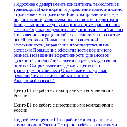
Подробнее о департаменте консалтинга, технологий и
транзакций
Инжиниринг и управление инвестиционно-
строительными проектами
Консультирование в сфере
недвижимости, строительства и развития территорий
Консультационные услуги организациям финансового
сектора
Оценка, моделирование, экономический анализ
Повышение операционной эффективности и развитие
цепей поставок
Повышение операционной
эффективности, управление производственными
активами
Повышение эффективности розничного
бизнеса
Повышение эффективности финансовой
функции
Слияния / поглощения и реструктуризация
бизнеса
Сопровождение сделок
Стратегия и
трансформация бизнеса
Страховые и актуарные
решения
Технологический консалтинг
Академия бизнеса Б1
Центр Б1 по работе с иностранными компаниями в
России
Центр Б1 по работе с иностранными компаниями в
России
Подробнее о центре Б1 по работе с иностранными
компаниями в России
Центр по работе с китайскими