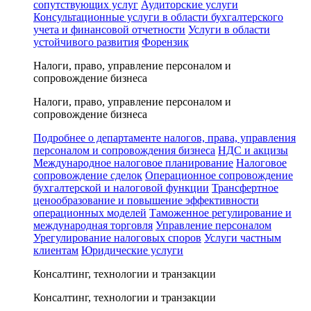
сопутствующих услуг
Аудиторские услуги
Консультационные услуги в области бухгалтерского
учета и финансовой отчетности
Услуги в области
устойчивого развития
Форензик
Налоги, право, управление персоналом и
сопровождение бизнеса
Налоги, право, управление персоналом и
сопровождение бизнеса
Подробнее о департаменте налогов, права, управления
персоналом и сопровождения бизнеса
НДС и акцизы
Международное налоговое планирование
Налоговое
сопровождение сделок
Операционное сопровождение
бухгалтерской и налоговой функции
Трансфертное
ценообразование и повышение эффективности
операционных моделей
Таможенное регулирование и
международная торговля
Управление персоналом
Урегулирование налоговых споров
Услуги частным
клиентам
Юридические услуги
Консалтинг, технологии и транзакции
Консалтинг, технологии и транзакции