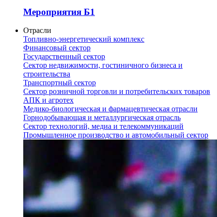
Мероприятия Б1
Отрасли
Топливно-энергетический комплекс
Финансовый сектор
Государственный сектор
Сектор недвижимости, гостиничного бизнеса и
строительства
Транспортный сектор
Сектор розничной торговли и потребительских товаров
АПК и агротех
Медико-биологическая и фармацевтическая отрасли
Горнодобывающая и металлургическая отрасль
Сектор технологий, медиа и телекоммуникаций
Промышленное производство и автомобильный сектор