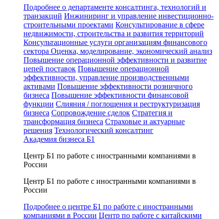
Подробнее о департаменте консалтинга, технологий и
транзакций
Инжиниринг и управление инвестиционно-
строительными проектами
Консультирование в сфере
недвижимости, строительства и развития территорий
Консультационные услуги организациям финансового
сектора
Оценка, моделирование, экономический анализ
Повышение операционной эффективности и развитие
цепей поставок
Повышение операционной
эффективности, управление производственными
активами
Повышение эффективности розничного
бизнеса
Повышение эффективности финансовой
функции
Слияния / поглощения и реструктуризация
бизнеса
Сопровождение сделок
Стратегия и
трансформация бизнеса
Страховые и актуарные
решения
Технологический консалтинг
Академия бизнеса Б1
Центр Б1 по работе с иностранными компаниями в
России
Центр Б1 по работе с иностранными компаниями в
России
Подробнее о центре Б1 по работе с иностранными
компаниями в России
Центр по работе с китайскими