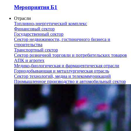
Мероприятия Б1
Отрасли
Топливно-энергетический комплекс
Финансовый сектор
Государственный сектор
Сектор недвижимости, гостиничного бизнеса и
строительства
Транспортный сектор
Сектор розничной торговли и потребительских товаров
АПК и агротех
Медико-биологическая и фармацевтическая отрасли
Горнодобывающая и металлургическая отрасль
Сектор технологий, медиа и телекоммуникаций
Промышленное производство и автомобильный сектор