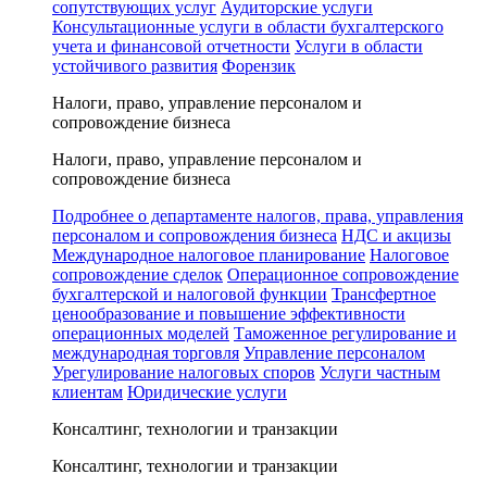
сопутствующих услуг
Аудиторские услуги
Консультационные услуги в области бухгалтерского
учета и финансовой отчетности
Услуги в области
устойчивого развития
Форензик
Налоги, право, управление персоналом и
сопровождение бизнеса
Налоги, право, управление персоналом и
сопровождение бизнеса
Подробнее о департаменте налогов, права, управления
персоналом и сопровождения бизнеса
НДС и акцизы
Международное налоговое планирование
Налоговое
сопровождение сделок
Операционное сопровождение
бухгалтерской и налоговой функции
Трансфертное
ценообразование и повышение эффективности
операционных моделей
Таможенное регулирование и
международная торговля
Управление персоналом
Урегулирование налоговых споров
Услуги частным
клиентам
Юридические услуги
Консалтинг, технологии и транзакции
Консалтинг, технологии и транзакции