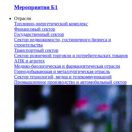
Мероприятия Б1
Отрасли
Топливно-энергетический комплекс
Финансовый сектор
Государственный сектор
Сектор недвижимости, гостиничного бизнеса и
строительства
Транспортный сектор
Сектор розничной торговли и потребительских товаров
АПК и агротех
Медико-биологическая и фармацевтическая отрасли
Горнодобывающая и металлургическая отрасль
Сектор технологий, медиа и телекоммуникаций
Промышленное производство и автомобильный сектор