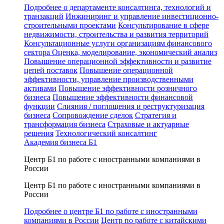
Подробнее о департаменте консалтинга, технологий и
транзакций
Инжиниринг и управление инвестиционно-
строительными проектами
Консультирование в сфере
недвижимости, строительства и развития территорий
Консультационные услуги организациям финансового
сектора
Оценка, моделирование, экономический анализ
Повышение операционной эффективности и развитие
цепей поставок
Повышение операционной
эффективности, управление производственными
активами
Повышение эффективности розничного
бизнеса
Повышение эффективности финансовой
функции
Слияния / поглощения и реструктуризация
бизнеса
Сопровождение сделок
Стратегия и
трансформация бизнеса
Страховые и актуарные
решения
Технологический консалтинг
Академия бизнеса Б1
Центр Б1 по работе с иностранными компаниями в
России
Центр Б1 по работе с иностранными компаниями в
России
Подробнее о центре Б1 по работе с иностранными
компаниями в России
Центр по работе с китайскими