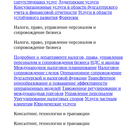
сопутствующих услуг
Аудиторские услуги
Консультационные услуги в области бухгалтерского
учета и финансовой отчетности
Услуги в области
устойчивого развития
Форензик
Налоги, право, управление персоналом и
сопровождение бизнеса
Налоги, право, управление персоналом и
сопровождение бизнеса
Подробнее о департаменте налогов, права, управления
персоналом и сопровождения бизнеса
НДС и акцизы
Международное налоговое планирование
Налоговое
сопровождение сделок
Операционное сопровождение
бухгалтерской и налоговой функции
Трансфертное
ценообразование и повышение эффективности
операционных моделей
Таможенное регулирование и
международная торговля
Управление персоналом
Урегулирование налоговых споров
Услуги частным
клиентам
Юридические услуги
Консалтинг, технологии и транзакции
Консалтинг, технологии и транзакции