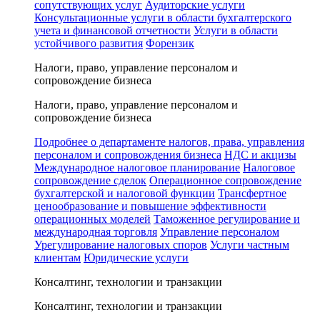
сопутствующих услуг
Аудиторские услуги
Консультационные услуги в области бухгалтерского
учета и финансовой отчетности
Услуги в области
устойчивого развития
Форензик
Налоги, право, управление персоналом и
сопровождение бизнеса
Налоги, право, управление персоналом и
сопровождение бизнеса
Подробнее о департаменте налогов, права, управления
персоналом и сопровождения бизнеса
НДС и акцизы
Международное налоговое планирование
Налоговое
сопровождение сделок
Операционное сопровождение
бухгалтерской и налоговой функции
Трансфертное
ценообразование и повышение эффективности
операционных моделей
Таможенное регулирование и
международная торговля
Управление персоналом
Урегулирование налоговых споров
Услуги частным
клиентам
Юридические услуги
Консалтинг, технологии и транзакции
Консалтинг, технологии и транзакции