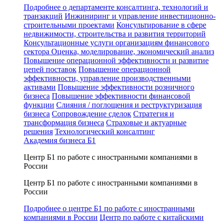
Подробнее о департаменте консалтинга, технологий и
транзакций
Инжиниринг и управление инвестиционно-
строительными проектами
Консультирование в сфере
недвижимости, строительства и развития территорий
Консультационные услуги организациям финансового
сектора
Оценка, моделирование, экономический анализ
Повышение операционной эффективности и развитие
цепей поставок
Повышение операционной
эффективности, управление производственными
активами
Повышение эффективности розничного
бизнеса
Повышение эффективности финансовой
функции
Слияния / поглощения и реструктуризация
бизнеса
Сопровождение сделок
Стратегия и
трансформация бизнеса
Страховые и актуарные
решения
Технологический консалтинг
Академия бизнеса Б1
Центр Б1 по работе с иностранными компаниями в
России
Центр Б1 по работе с иностранными компаниями в
России
Подробнее о центре Б1 по работе с иностранными
компаниями в России
Центр по работе с китайскими