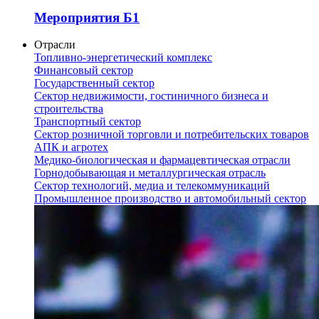
Мероприятия Б1
Отрасли
Топливно-энергетический комплекс
Финансовый сектор
Государственный сектор
Сектор недвижимости, гостиничного бизнеса и
строительства
Транспортный сектор
Сектор розничной торговли и потребительских товаров
АПК и агротех
Медико-биологическая и фармацевтическая отрасли
Горнодобывающая и металлургическая отрасль
Сектор технологий, медиа и телекоммуникаций
Промышленное производство и автомобильный сектор