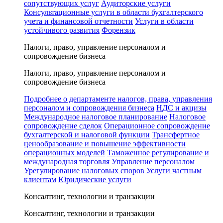
сопутствующих услуг
Аудиторские услуги
Консультационные услуги в области бухгалтерского
учета и финансовой отчетности
Услуги в области
устойчивого развития
Форензик
Налоги, право, управление персоналом и
сопровождение бизнеса
Налоги, право, управление персоналом и
сопровождение бизнеса
Подробнее о департаменте налогов, права, управления
персоналом и сопровождения бизнеса
НДС и акцизы
Международное налоговое планирование
Налоговое
сопровождение сделок
Операционное сопровождение
бухгалтерской и налоговой функции
Трансфертное
ценообразование и повышение эффективности
операционных моделей
Таможенное регулирование и
международная торговля
Управление персоналом
Урегулирование налоговых споров
Услуги частным
клиентам
Юридические услуги
Консалтинг, технологии и транзакции
Консалтинг, технологии и транзакции