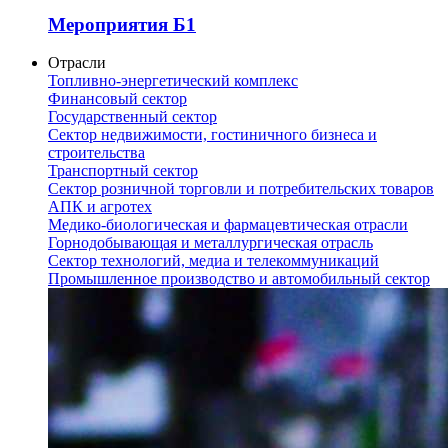
Мероприятия Б1
Отрасли
Топливно-энергетический комплекс
Финансовый сектор
Государственный сектор
Сектор недвижимости, гостиничного бизнеса и
строительства
Транспортный сектор
Сектор розничной торговли и потребительских товаров
АПК и агротех
Медико-биологическая и фармацевтическая отрасли
Горнодобывающая и металлургическая отрасль
Сектор технологий, медиа и телекоммуникаций
Промышленное производство и автомобильный сектор