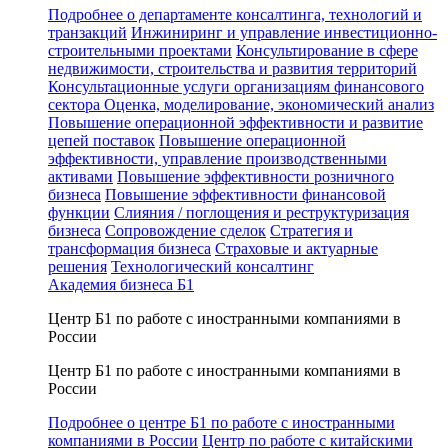
Подробнее о департаменте консалтинга, технологий и
транзакций
Инжиниринг и управление инвестиционно-
строительными проектами
Консультирование в сфере
недвижимости, строительства и развития территорий
Консультационные услуги организациям финансового
сектора
Оценка, моделирование, экономический анализ
Повышение операционной эффективности и развитие
цепей поставок
Повышение операционной
эффективности, управление производственными
активами
Повышение эффективности розничного
бизнеса
Повышение эффективности финансовой
функции
Слияния / поглощения и реструктуризация
бизнеса
Сопровождение сделок
Стратегия и
трансформация бизнеса
Страховые и актуарные
решения
Технологический консалтинг
Академия бизнеса Б1
Центр Б1 по работе с иностранными компаниями в
России
Центр Б1 по работе с иностранными компаниями в
России
Подробнее о центре Б1 по работе с иностранными
компаниями в России
Центр по работе с китайскими