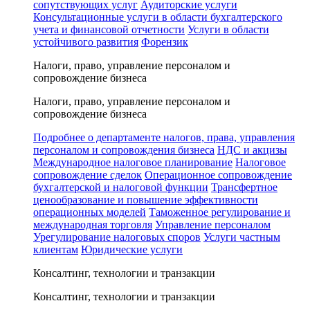
сопутствующих услуг
Аудиторские услуги
Консультационные услуги в области бухгалтерского
учета и финансовой отчетности
Услуги в области
устойчивого развития
Форензик
Налоги, право, управление персоналом и
сопровождение бизнеса
Налоги, право, управление персоналом и
сопровождение бизнеса
Подробнее о департаменте налогов, права, управления
персоналом и сопровождения бизнеса
НДС и акцизы
Международное налоговое планирование
Налоговое
сопровождение сделок
Операционное сопровождение
бухгалтерской и налоговой функции
Трансфертное
ценообразование и повышение эффективности
операционных моделей
Таможенное регулирование и
международная торговля
Управление персоналом
Урегулирование налоговых споров
Услуги частным
клиентам
Юридические услуги
Консалтинг, технологии и транзакции
Консалтинг, технологии и транзакции