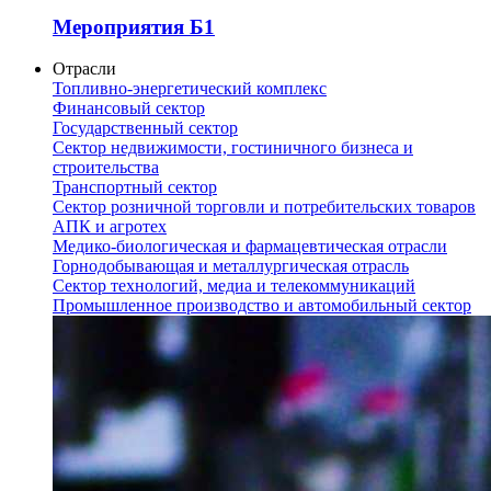
Мероприятия Б1
Отрасли
Топливно-энергетический комплекс
Финансовый сектор
Государственный сектор
Сектор недвижимости, гостиничного бизнеса и
строительства
Транспортный сектор
Сектор розничной торговли и потребительских товаров
АПК и агротех
Медико-биологическая и фармацевтическая отрасли
Горнодобывающая и металлургическая отрасль
Сектор технологий, медиа и телекоммуникаций
Промышленное производство и автомобильный сектор