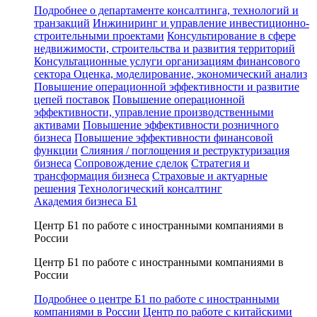
Подробнее о департаменте консалтинга, технологий и
транзакций
Инжиниринг и управление инвестиционно-
строительными проектами
Консультирование в сфере
недвижимости, строительства и развития территорий
Консультационные услуги организациям финансового
сектора
Оценка, моделирование, экономический анализ
Повышение операционной эффективности и развитие
цепей поставок
Повышение операционной
эффективности, управление производственными
активами
Повышение эффективности розничного
бизнеса
Повышение эффективности финансовой
функции
Слияния / поглощения и реструктуризация
бизнеса
Сопровождение сделок
Стратегия и
трансформация бизнеса
Страховые и актуарные
решения
Технологический консалтинг
Академия бизнеса Б1
Центр Б1 по работе с иностранными компаниями в
России
Центр Б1 по работе с иностранными компаниями в
России
Подробнее о центре Б1 по работе с иностранными
компаниями в России
Центр по работе с китайскими