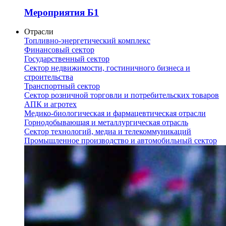
Мероприятия Б1
Отрасли
Топливно-энергетический комплекс
Финансовый сектор
Государственный сектор
Сектор недвижимости, гостиничного бизнеса и
строительства
Транспортный сектор
Сектор розничной торговли и потребительских товаров
АПК и агротех
Медико-биологическая и фармацевтическая отрасли
Горнодобывающая и металлургическая отрасль
Сектор технологий, медиа и телекоммуникаций
Промышленное производство и автомобильный сектор