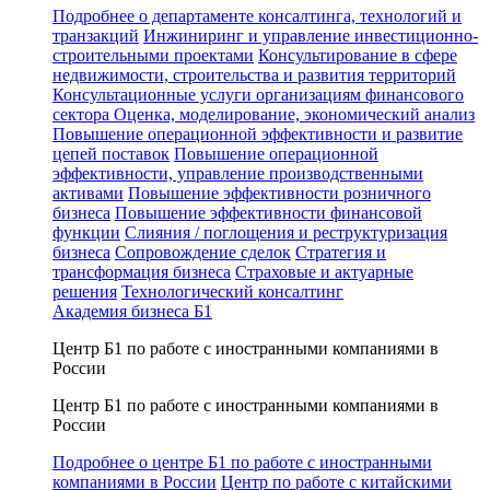
Подробнее о департаменте консалтинга, технологий и
транзакций
Инжиниринг и управление инвестиционно-
строительными проектами
Консультирование в сфере
недвижимости, строительства и развития территорий
Консультационные услуги организациям финансового
сектора
Оценка, моделирование, экономический анализ
Повышение операционной эффективности и развитие
цепей поставок
Повышение операционной
эффективности, управление производственными
активами
Повышение эффективности розничного
бизнеса
Повышение эффективности финансовой
функции
Слияния / поглощения и реструктуризация
бизнеса
Сопровождение сделок
Стратегия и
трансформация бизнеса
Страховые и актуарные
решения
Технологический консалтинг
Академия бизнеса Б1
Центр Б1 по работе с иностранными компаниями в
России
Центр Б1 по работе с иностранными компаниями в
России
Подробнее о центре Б1 по работе с иностранными
компаниями в России
Центр по работе с китайскими