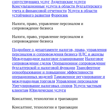
сопутствующих услуг
Аудиторские услуги
Консультационные услуги в области бухгалтерского
учета и финансовой отчетности
Услуги в области
устойчивого развития
Форензик
Налоги, право, управление персоналом и
сопровождение бизнеса
Налоги, право, управление персоналом и
сопровождение бизнеса
Подробнее о департаменте налогов, права, управления
персоналом и сопровождения бизнеса
НДС и акцизы
Международное налоговое планирование
Налоговое
сопровождение сделок
Операционное сопровождение
бухгалтерской и налоговой функции
Трансфертное
ценообразование и повышение эффективности
операционных моделей
Таможенное регулирование и
международная торговля
Управление персоналом
Урегулирование налоговых споров
Услуги частным
клиентам
Юридические услуги
Консалтинг, технологии и транзакции
Консалтинг, технологии и транзакции