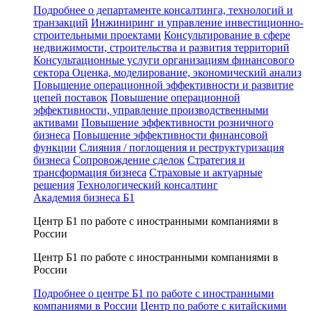
Подробнее о департаменте консалтинга, технологий и
транзакций
Инжиниринг и управление инвестиционно-
строительными проектами
Консультирование в сфере
недвижимости, строительства и развития территорий
Консультационные услуги организациям финансового
сектора
Оценка, моделирование, экономический анализ
Повышение операционной эффективности и развитие
цепей поставок
Повышение операционной
эффективности, управление производственными
активами
Повышение эффективности розничного
бизнеса
Повышение эффективности финансовой
функции
Слияния / поглощения и реструктуризация
бизнеса
Сопровождение сделок
Стратегия и
трансформация бизнеса
Страховые и актуарные
решения
Технологический консалтинг
Академия бизнеса Б1
Центр Б1 по работе с иностранными компаниями в
России
Центр Б1 по работе с иностранными компаниями в
России
Подробнее о центре Б1 по работе с иностранными
компаниями в России
Центр по работе с китайскими