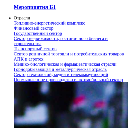
Мероприятия Б1
Отрасли
Топливно-энергетический комплекс
Финансовый сектор
Государственный сектор
Сектор недвижимости, гостиничного бизнеса и
строительства
Транспортный сектор
Сектор розничной торговли и потребительских товаров
АПК и агротех
Медико-биологическая и фармацевтическая отрасли
Горнодобывающая и металлургическая отрасль
Сектор технологий, медиа и телекоммуникаций
Промышленное производство и автомобильный сектор