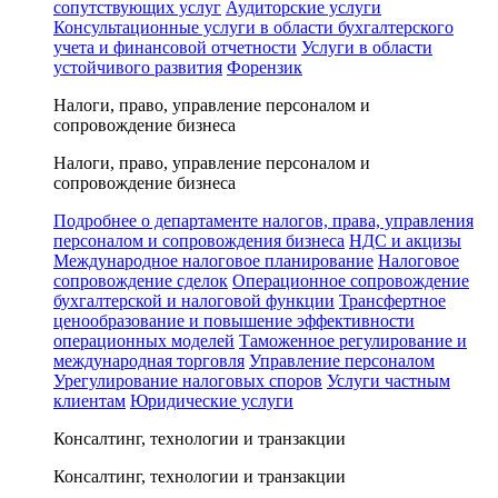
сопутствующих услуг
Аудиторские услуги
Консультационные услуги в области бухгалтерского
учета и финансовой отчетности
Услуги в области
устойчивого развития
Форензик
Налоги, право, управление персоналом и
сопровождение бизнеса
Налоги, право, управление персоналом и
сопровождение бизнеса
Подробнее о департаменте налогов, права, управления
персоналом и сопровождения бизнеса
НДС и акцизы
Международное налоговое планирование
Налоговое
сопровождение сделок
Операционное сопровождение
бухгалтерской и налоговой функции
Трансфертное
ценообразование и повышение эффективности
операционных моделей
Таможенное регулирование и
международная торговля
Управление персоналом
Урегулирование налоговых споров
Услуги частным
клиентам
Юридические услуги
Консалтинг, технологии и транзакции
Консалтинг, технологии и транзакции