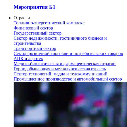
Мероприятия Б1
Отрасли
Топливно-энергетический комплекс
Финансовый сектор
Государственный сектор
Сектор недвижимости, гостиничного бизнеса и
строительства
Транспортный сектор
Сектор розничной торговли и потребительских товаров
АПК и агротех
Медико-биологическая и фармацевтическая отрасли
Горнодобывающая и металлургическая отрасль
Сектор технологий, медиа и телекоммуникаций
Промышленное производство и автомобильный сектор