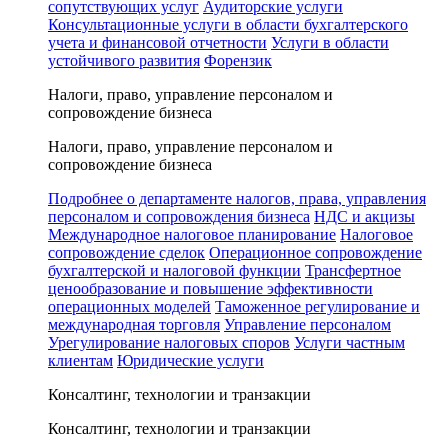
сопутствующих услуг
Аудиторские услуги
Консультационные услуги в области бухгалтерского
учета и финансовой отчетности
Услуги в области
устойчивого развития
Форензик
Налоги, право, управление персоналом и
сопровождение бизнеса
Налоги, право, управление персоналом и
сопровождение бизнеса
Подробнее о департаменте налогов, права, управления
персоналом и сопровождения бизнеса
НДС и акцизы
Международное налоговое планирование
Налоговое
сопровождение сделок
Операционное сопровождение
бухгалтерской и налоговой функции
Трансфертное
ценообразование и повышение эффективности
операционных моделей
Таможенное регулирование и
международная торговля
Управление персоналом
Урегулирование налоговых споров
Услуги частным
клиентам
Юридические услуги
Консалтинг, технологии и транзакции
Консалтинг, технологии и транзакции