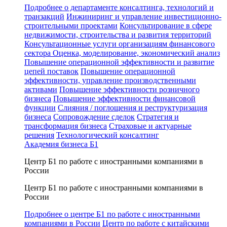
Подробнее о департаменте консалтинга, технологий и
транзакций
Инжиниринг и управление инвестиционно-
строительными проектами
Консультирование в сфере
недвижимости, строительства и развития территорий
Консультационные услуги организациям финансового
сектора
Оценка, моделирование, экономический анализ
Повышение операционной эффективности и развитие
цепей поставок
Повышение операционной
эффективности, управление производственными
активами
Повышение эффективности розничного
бизнеса
Повышение эффективности финансовой
функции
Слияния / поглощения и реструктуризация
бизнеса
Сопровождение сделок
Стратегия и
трансформация бизнеса
Страховые и актуарные
решения
Технологический консалтинг
Академия бизнеса Б1
Центр Б1 по работе с иностранными компаниями в
России
Центр Б1 по работе с иностранными компаниями в
России
Подробнее о центре Б1 по работе с иностранными
компаниями в России
Центр по работе с китайскими