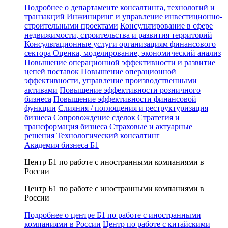
Подробнее о департаменте консалтинга, технологий и
транзакций
Инжиниринг и управление инвестиционно-
строительными проектами
Консультирование в сфере
недвижимости, строительства и развития территорий
Консультационные услуги организациям финансового
сектора
Оценка, моделирование, экономический анализ
Повышение операционной эффективности и развитие
цепей поставок
Повышение операционной
эффективности, управление производственными
активами
Повышение эффективности розничного
бизнеса
Повышение эффективности финансовой
функции
Слияния / поглощения и реструктуризация
бизнеса
Сопровождение сделок
Стратегия и
трансформация бизнеса
Страховые и актуарные
решения
Технологический консалтинг
Академия бизнеса Б1
Центр Б1 по работе с иностранными компаниями в
России
Центр Б1 по работе с иностранными компаниями в
России
Подробнее о центре Б1 по работе с иностранными
компаниями в России
Центр по работе с китайскими