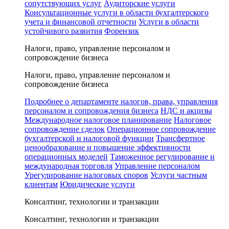
сопутствующих услуг
Аудиторские услуги
Консультационные услуги в области бухгалтерского
учета и финансовой отчетности
Услуги в области
устойчивого развития
Форензик
Налоги, право, управление персоналом и
сопровождение бизнеса
Налоги, право, управление персоналом и
сопровождение бизнеса
Подробнее о департаменте налогов, права, управления
персоналом и сопровождения бизнеса
НДС и акцизы
Международное налоговое планирование
Налоговое
сопровождение сделок
Операционное сопровождение
бухгалтерской и налоговой функции
Трансфертное
ценообразование и повышение эффективности
операционных моделей
Таможенное регулирование и
международная торговля
Управление персоналом
Урегулирование налоговых споров
Услуги частным
клиентам
Юридические услуги
Консалтинг, технологии и транзакции
Консалтинг, технологии и транзакции