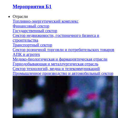
Мероприятия Б1
Отрасли
Топливно-энергетический комплекс
Финансовый сектор
Государственный сектор
Сектор недвижимости, гостиничного бизнеса и
строительства
Транспортный сектор
Сектор розничной торговли и потребительских товаров
АПК и агротех
Медико-биологическая и фармацевтическая отрасли
Горнодобывающая и металлургическая отрасль
Сектор технологий, медиа и телекоммуникаций
Промышленное производство и автомобильный сектор