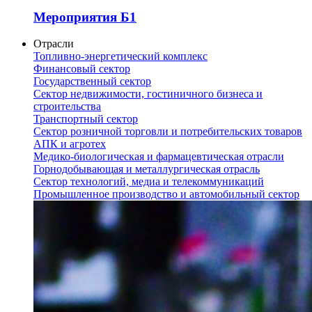
Мероприятия Б1
Отрасли
Топливно-энергетический комплекс
Финансовый сектор
Государственный сектор
Сектор недвижимости, гостиничного бизнеса и
строительства
Транспортный сектор
Сектор розничной торговли и потребительских товаров
АПК и агротех
Медико-биологическая и фармацевтическая отрасли
Горнодобывающая и металлургическая отрасль
Сектор технологий, медиа и телекоммуникаций
Промышленное производство и автомобильный сектор