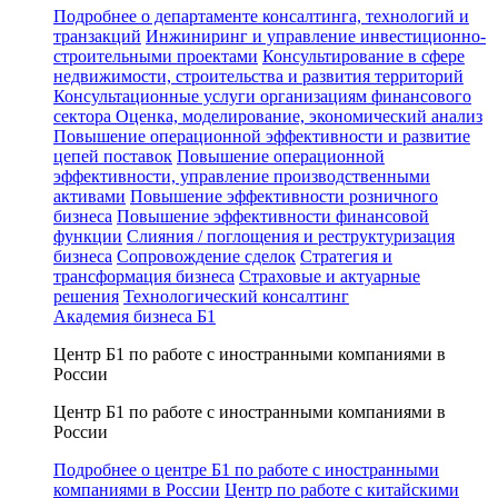
Подробнее о департаменте консалтинга, технологий и
транзакций
Инжиниринг и управление инвестиционно-
строительными проектами
Консультирование в сфере
недвижимости, строительства и развития территорий
Консультационные услуги организациям финансового
сектора
Оценка, моделирование, экономический анализ
Повышение операционной эффективности и развитие
цепей поставок
Повышение операционной
эффективности, управление производственными
активами
Повышение эффективности розничного
бизнеса
Повышение эффективности финансовой
функции
Слияния / поглощения и реструктуризация
бизнеса
Сопровождение сделок
Стратегия и
трансформация бизнеса
Страховые и актуарные
решения
Технологический консалтинг
Академия бизнеса Б1
Центр Б1 по работе с иностранными компаниями в
России
Центр Б1 по работе с иностранными компаниями в
России
Подробнее о центре Б1 по работе с иностранными
компаниями в России
Центр по работе с китайскими