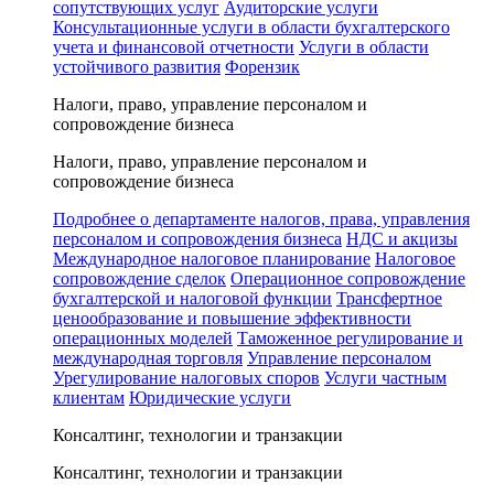
сопутствующих услуг
Аудиторские услуги
Консультационные услуги в области бухгалтерского
учета и финансовой отчетности
Услуги в области
устойчивого развития
Форензик
Налоги, право, управление персоналом и
сопровождение бизнеса
Налоги, право, управление персоналом и
сопровождение бизнеса
Подробнее о департаменте налогов, права, управления
персоналом и сопровождения бизнеса
НДС и акцизы
Международное налоговое планирование
Налоговое
сопровождение сделок
Операционное сопровождение
бухгалтерской и налоговой функции
Трансфертное
ценообразование и повышение эффективности
операционных моделей
Таможенное регулирование и
международная торговля
Управление персоналом
Урегулирование налоговых споров
Услуги частным
клиентам
Юридические услуги
Консалтинг, технологии и транзакции
Консалтинг, технологии и транзакции