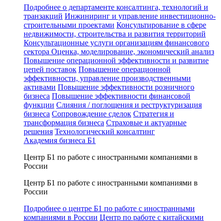
Подробнее о департаменте консалтинга, технологий и
транзакций
Инжиниринг и управление инвестиционно-
строительными проектами
Консультирование в сфере
недвижимости, строительства и развития территорий
Консультационные услуги организациям финансового
сектора
Оценка, моделирование, экономический анализ
Повышение операционной эффективности и развитие
цепей поставок
Повышение операционной
эффективности, управление производственными
активами
Повышение эффективности розничного
бизнеса
Повышение эффективности финансовой
функции
Слияния / поглощения и реструктуризация
бизнеса
Сопровождение сделок
Стратегия и
трансформация бизнеса
Страховые и актуарные
решения
Технологический консалтинг
Академия бизнеса Б1
Центр Б1 по работе с иностранными компаниями в
России
Центр Б1 по работе с иностранными компаниями в
России
Подробнее о центре Б1 по работе с иностранными
компаниями в России
Центр по работе с китайскими