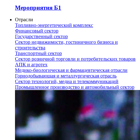
Мероприятия Б1
Отрасли
Топливно-энергетический комплекс
Финансовый сектор
Государственный сектор
Сектор недвижимости, гостиничного бизнеса и
строительства
Транспортный сектор
Сектор розничной торговли и потребительских товаров
АПК и агротех
Медико-биологическая и фармацевтическая отрасли
Горнодобывающая и металлургическая отрасль
Сектор технологий, медиа и телекоммуникаций
Промышленное производство и автомобильный сектор