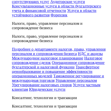
сопутствующих услуг
Аудиторские услуги
Консультационные услуги в области бухгалтерского
учета и финансовой отчетности
Услуги в области
устойчивого развития
Форензик
Налоги, право, управление персоналом и
сопровождение бизнеса
Налоги, право, управление персоналом и
сопровождение бизнеса
Подробнее о департаменте налогов, права, управления
персоналом и сопровождения бизнеса
НДС и акцизы
Международное налоговое планирование
Налоговое
сопровождение сделок
Операционное сопровождение
бухгалтерской и налоговой функции
Трансфертное
ценообразование и повышение эффективности
операционных моделей
Таможенное регулирование и
международная торговля
Управление персоналом
Урегулирование налоговых споров
Услуги частным
клиентам
Юридические услуги
Консалтинг, технологии и транзакции
Консалтинг, технологии и транзакции