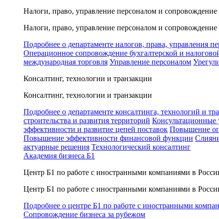
Налоги, право, управление персоналом и сопровождение
Налоги, право, управление персоналом и сопровождение
Подробнее о департаменте налогов, права, управления п
Операционное сопровождение бухгалтерской и налогово
международная торговля
Управление персоналом
Урегул
Консалтинг, технологии и транзакции
Консалтинг, технологии и транзакции
Подробнее о департаменте консалтинга, технологий и тр
строительства и развития территорий
Консультационные 
эффективности и развитие цепей поставок
Повышение оп
Повышение эффективности финансовой функции
Слияни
актуарные решения
Технологический консалтинг
Академия бизнеса Б1
Центр Б1 по работе с иностранными компаниями в Росси
Центр Б1 по работе с иностранными компаниями в Росси
Подробнее о центре Б1 по работе с иностранными компа
Сопровождение бизнеса за рубежом