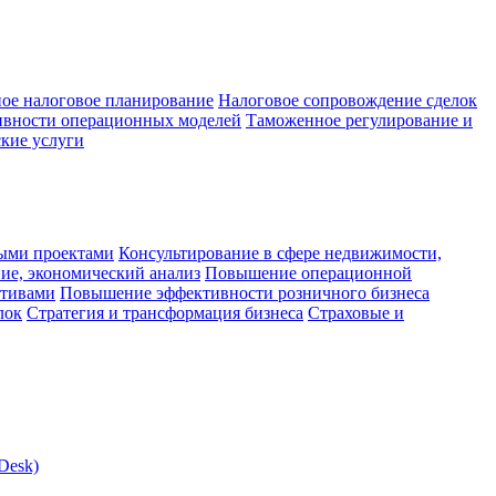
ое налоговое планирование
Налоговое сопровождение сделок
ивности операционных моделей
Таможенное регулирование и
кие услуги
ыми проектами
Консультирование в сфере недвижимости,
ие, экономический анализ
Повышение операционной
ктивами
Повышение эффективности розничного бизнеса
лок
Стратегия и трансформация бизнеса
Страховые и
Desk)