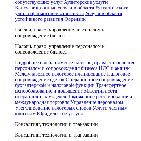
сопутствующих услуг
Аудиторские услуги
Консультационные услуги в области бухгалтерского
учета и финансовой отчетности
Услуги в области
устойчивого развития
Форензик
Налоги, право, управление персоналом и
сопровождение бизнеса
Налоги, право, управление персоналом и
сопровождение бизнеса
Подробнее о департаменте налогов, права, управления
персоналом и сопровождения бизнеса
НДС и акцизы
Международное налоговое планирование
Налоговое
сопровождение сделок
Операционное сопровождение
бухгалтерской и налоговой функции
Трансфертное
ценообразование и повышение эффективности
операционных моделей
Таможенное регулирование и
международная торговля
Управление персоналом
Урегулирование налоговых споров
Услуги частным
клиентам
Юридические услуги
Консалтинг, технологии и транзакции
Консалтинг, технологии и транзакции