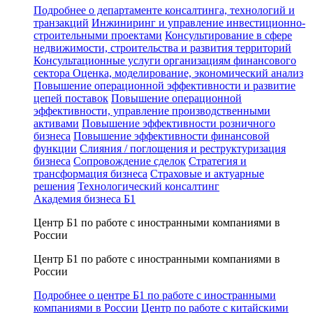
Подробнее о департаменте консалтинга, технологий и
транзакций
Инжиниринг и управление инвестиционно-
строительными проектами
Консультирование в сфере
недвижимости, строительства и развития территорий
Консультационные услуги организациям финансового
сектора
Оценка, моделирование, экономический анализ
Повышение операционной эффективности и развитие
цепей поставок
Повышение операционной
эффективности, управление производственными
активами
Повышение эффективности розничного
бизнеса
Повышение эффективности финансовой
функции
Слияния / поглощения и реструктуризация
бизнеса
Сопровождение сделок
Стратегия и
трансформация бизнеса
Страховые и актуарные
решения
Технологический консалтинг
Академия бизнеса Б1
Центр Б1 по работе с иностранными компаниями в
России
Центр Б1 по работе с иностранными компаниями в
России
Подробнее о центре Б1 по работе с иностранными
компаниями в России
Центр по работе с китайскими