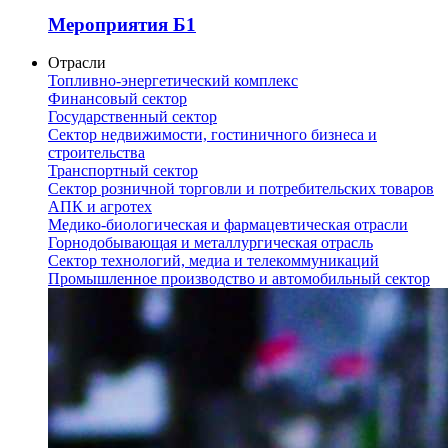
Мероприятия Б1
Отрасли
Топливно-энергетический комплекс
Финансовый сектор
Государственный сектор
Сектор недвижимости, гостиничного бизнеса и
строительства
Транспортный сектор
Сектор розничной торговли и потребительских товаров
АПК и агротех
Медико-биологическая и фармацевтическая отрасли
Горнодобывающая и металлургическая отрасль
Сектор технологий, медиа и телекоммуникаций
Промышленное производство и автомобильный сектор