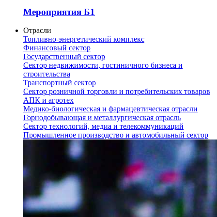
Мероприятия Б1
Отрасли
Топливно-энергетический комплекс
Финансовый сектор
Государственный сектор
Сектор недвижимости, гостиничного бизнеса и
строительства
Транспортный сектор
Сектор розничной торговли и потребительских товаров
АПК и агротех
Медико-биологическая и фармацевтическая отрасли
Горнодобывающая и металлургическая отрасль
Сектор технологий, медиа и телекоммуникаций
Промышленное производство и автомобильный сектор