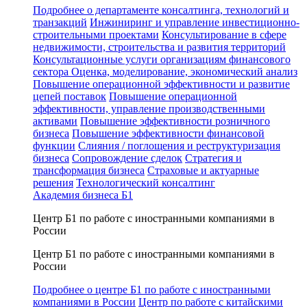
Подробнее о департаменте консалтинга, технологий и
транзакций
Инжиниринг и управление инвестиционно-
строительными проектами
Консультирование в сфере
недвижимости, строительства и развития территорий
Консультационные услуги организациям финансового
сектора
Оценка, моделирование, экономический анализ
Повышение операционной эффективности и развитие
цепей поставок
Повышение операционной
эффективности, управление производственными
активами
Повышение эффективности розничного
бизнеса
Повышение эффективности финансовой
функции
Слияния / поглощения и реструктуризация
бизнеса
Сопровождение сделок
Стратегия и
трансформация бизнеса
Страховые и актуарные
решения
Технологический консалтинг
Академия бизнеса Б1
Центр Б1 по работе с иностранными компаниями в
России
Центр Б1 по работе с иностранными компаниями в
России
Подробнее о центре Б1 по работе с иностранными
компаниями в России
Центр по работе с китайскими