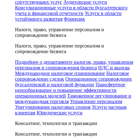
сопутствующих услуг
Аудиторские услуги
Консультационные услуги в области бухгалтерского
учета и финансовой отчетности
Услуги в области
устойчивого развития
Форензик
Налоги, право, управление персоналом и
сопровождение бизнеса
Налоги, право, управление персоналом и
сопровождение бизнеса
Подробнее о департаменте налогов, права, управления
персоналом и сопровождения бизнеса
НДС и акцизы
Международное налоговое планирование
Налоговое
сопровождение сделок
Операционное сопровождение
бухгалтерской и налоговой функции
Трансфертное
ценообразование и повышение эффективности
операционных моделей
Таможенное регулирование и
международная торговля
Управление персоналом
Урегулирование налоговых споров
Услуги частным
клиентам
Юридические услуги
Консалтинг, технологии и транзакции
Консалтинг, технологии и транзакции