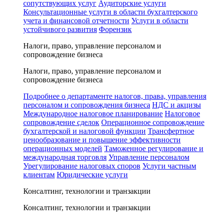
сопутствующих услуг
Аудиторские услуги
Консультационные услуги в области бухгалтерского
учета и финансовой отчетности
Услуги в области
устойчивого развития
Форензик
Налоги, право, управление персоналом и
сопровождение бизнеса
Налоги, право, управление персоналом и
сопровождение бизнеса
Подробнее о департаменте налогов, права, управления
персоналом и сопровождения бизнеса
НДС и акцизы
Международное налоговое планирование
Налоговое
сопровождение сделок
Операционное сопровождение
бухгалтерской и налоговой функции
Трансфертное
ценообразование и повышение эффективности
операционных моделей
Таможенное регулирование и
международная торговля
Управление персоналом
Урегулирование налоговых споров
Услуги частным
клиентам
Юридические услуги
Консалтинг, технологии и транзакции
Консалтинг, технологии и транзакции