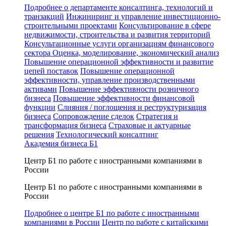
Подробнее о департаменте консалтинга, технологий и
транзакций
Инжиниринг и управление инвестиционно-
строительными проектами
Консультирование в сфере
недвижимости, строительства и развития территорий
Консультационные услуги организациям финансового
сектора
Оценка, моделирование, экономический анализ
Повышение операционной эффективности и развитие
цепей поставок
Повышение операционной
эффективности, управление производственными
активами
Повышение эффективности розничного
бизнеса
Повышение эффективности финансовой
функции
Слияния / поглощения и реструктуризация
бизнеса
Сопровождение сделок
Стратегия и
трансформация бизнеса
Страховые и актуарные
решения
Технологический консалтинг
Академия бизнеса Б1
Центр Б1 по работе с иностранными компаниями в
России
Центр Б1 по работе с иностранными компаниями в
России
Подробнее о центре Б1 по работе с иностранными
компаниями в России
Центр по работе с китайскими