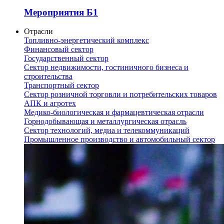
Мероприятия Б1
Отрасли
Топливно-энергетический комплекс
Финансовый сектор
Государственный сектор
Сектор недвижимости, гостиничного бизнеса и
строительства
Транспортный сектор
Сектор розничной торговли и потребительских товаров
АПК и агротех
Медико-биологическая и фармацевтическая отрасли
Горнодобывающая и металлургическая отрасль
Сектор технологий, медиа и телекоммуникаций
Промышленное производство и автомобильный сектор