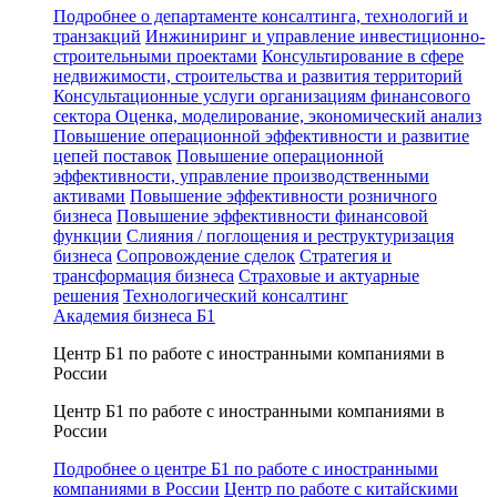
Подробнее о департаменте консалтинга, технологий и
транзакций
Инжиниринг и управление инвестиционно-
строительными проектами
Консультирование в сфере
недвижимости, строительства и развития территорий
Консультационные услуги организациям финансового
сектора
Оценка, моделирование, экономический анализ
Повышение операционной эффективности и развитие
цепей поставок
Повышение операционной
эффективности, управление производственными
активами
Повышение эффективности розничного
бизнеса
Повышение эффективности финансовой
функции
Слияния / поглощения и реструктуризация
бизнеса
Сопровождение сделок
Стратегия и
трансформация бизнеса
Страховые и актуарные
решения
Технологический консалтинг
Академия бизнеса Б1
Центр Б1 по работе с иностранными компаниями в
России
Центр Б1 по работе с иностранными компаниями в
России
Подробнее о центре Б1 по работе с иностранными
компаниями в России
Центр по работе с китайскими