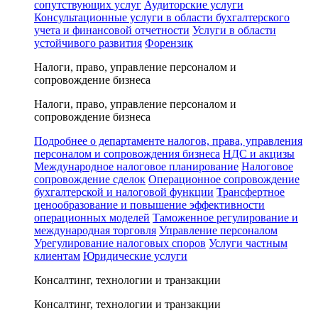
сопутствующих услуг
Аудиторские услуги
Консультационные услуги в области бухгалтерского
учета и финансовой отчетности
Услуги в области
устойчивого развития
Форензик
Налоги, право, управление персоналом и
сопровождение бизнеса
Налоги, право, управление персоналом и
сопровождение бизнеса
Подробнее о департаменте налогов, права, управления
персоналом и сопровождения бизнеса
НДС и акцизы
Международное налоговое планирование
Налоговое
сопровождение сделок
Операционное сопровождение
бухгалтерской и налоговой функции
Трансфертное
ценообразование и повышение эффективности
операционных моделей
Таможенное регулирование и
международная торговля
Управление персоналом
Урегулирование налоговых споров
Услуги частным
клиентам
Юридические услуги
Консалтинг, технологии и транзакции
Консалтинг, технологии и транзакции