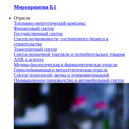
Мероприятия Б1
Отрасли
Топливно-энергетический комплекс
Финансовый сектор
Государственный сектор
Сектор недвижимости, гостиничного бизнеса и
строительства
Транспортный сектор
Сектор розничной торговли и потребительских товаров
АПК и агротех
Медико-биологическая и фармацевтическая отрасли
Горнодобывающая и металлургическая отрасль
Сектор технологий, медиа и телекоммуникаций
Промышленное производство и автомобильный сектор