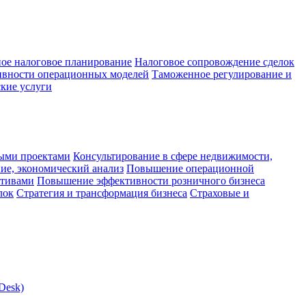
ое налоговое планирование
Налоговое сопровождение сделок
ивности операционных моделей
Таможенное регулирование и
кие услуги
ыми проектами
Консультирование в сфере недвижимости,
ие, экономический анализ
Повышение операционной
ктивами
Повышение эффективности розничного бизнеса
лок
Стратегия и трансформация бизнеса
Страховые и
Desk)