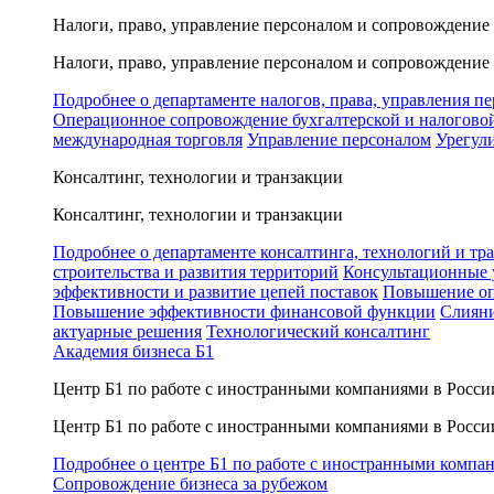
Налоги, право, управление персоналом и сопровождение
Налоги, право, управление персоналом и сопровождение
Подробнее о департаменте налогов, права, управления п
Операционное сопровождение бухгалтерской и налогово
международная торговля
Управление персоналом
Урегул
Консалтинг, технологии и транзакции
Консалтинг, технологии и транзакции
Подробнее о департаменте консалтинга, технологий и тр
строительства и развития территорий
Консультационные 
эффективности и развитие цепей поставок
Повышение оп
Повышение эффективности финансовой функции
Слияни
актуарные решения
Технологический консалтинг
Академия бизнеса Б1
Центр Б1 по работе с иностранными компаниями в Росси
Центр Б1 по работе с иностранными компаниями в Росси
Подробнее о центре Б1 по работе с иностранными компа
Сопровождение бизнеса за рубежом