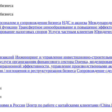
 бизнеса
 бизнеса
ерсоналом и сопровождения бизнеса
НДС и акцизы
Международн
й функции
Трансфертное ценообразование и повышение эффект
ирование налоговых споров
Услуги частным клиентам
Юридичес
анзакций
Инжиниринг и управление инвестиционно-строительн
услуги организациям финансового сектора
Оценка, моделирован
ерационной эффективности, управление производственными а
я / поглощения и реструктуризация бизнеса
Сопровождение сде
и
и
ниями в России
Центр по работе с китайскими клиентами (China 