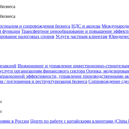
 бизнеса
 бизнеса
ерсоналом и сопровождения бизнеса
НДС и акцизы
Международн
й функции
Трансфертное ценообразование и повышение эффект
ирование налоговых споров
Услуги частным клиентам
Юридичес
анзакций
Инжиниринг и управление инвестиционно-строительн
услуги организациям финансового сектора
Оценка, моделирован
ерационной эффективности, управление производственными а
я / поглощения и реструктуризация бизнеса
Сопровождение сде
и
и
ниями в России
Центр по работе с китайскими клиентами (China 