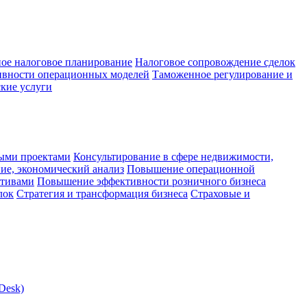
ое налоговое планирование
Налоговое сопровождение сделок
ивности операционных моделей
Таможенное регулирование и
кие услуги
ыми проектами
Консультирование в сфере недвижимости,
ие, экономический анализ
Повышение операционной
ктивами
Повышение эффективности розничного бизнеса
лок
Стратегия и трансформация бизнеса
Страховые и
Desk)