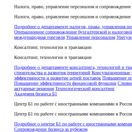
Налоги, право, управление персоналом и сопровождение
Налоги, право, управление персоналом и сопровождение
Подробнее о департаменте налогов, права, управления п
Операционное сопровождение бухгалтерской и налогово
международная торговля
Управление персоналом
Урегул
Консалтинг, технологии и транзакции
Консалтинг, технологии и транзакции
Подробнее о департаменте консалтинга, технологий и тр
строительства и развития территорий
Консультационные 
эффективности и развитие цепей поставок
Повышение оп
Повышение эффективности финансовой функции
Слияни
актуарные решения
Технологический консалтинг
Академия бизнеса Б1
Центр Б1 по работе с иностранными компаниями в Росси
Центр Б1 по работе с иностранными компаниями в Росси
Подробнее о центре Б1 по работе с иностранными компа
Сопровождение бизнеса за рубежом