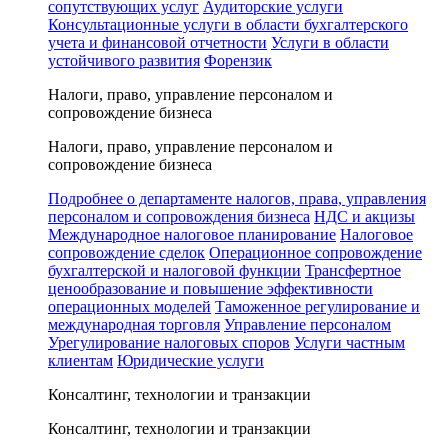
сопутствующих услуг
Аудиторские услуги
Консультационные услуги в области бухгалтерского
учета и финансовой отчетности
Услуги в области
устойчивого развития
Форензик
Налоги, право, управление персоналом и
сопровождение бизнеса
Налоги, право, управление персоналом и
сопровождение бизнеса
Подробнее о департаменте налогов, права, управления
персоналом и сопровождения бизнеса
НДС и акцизы
Международное налоговое планирование
Налоговое
сопровождение сделок
Операционное сопровождение
бухгалтерской и налоговой функции
Трансфертное
ценообразование и повышение эффективности
операционных моделей
Таможенное регулирование и
международная торговля
Управление персоналом
Урегулирование налоговых споров
Услуги частным
клиентам
Юридические услуги
Консалтинг, технологии и транзакции
Консалтинг, технологии и транзакции