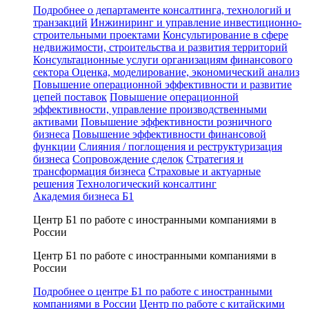
Подробнее о департаменте консалтинга, технологий и
транзакций
Инжиниринг и управление инвестиционно-
строительными проектами
Консультирование в сфере
недвижимости, строительства и развития территорий
Консультационные услуги организациям финансового
сектора
Оценка, моделирование, экономический анализ
Повышение операционной эффективности и развитие
цепей поставок
Повышение операционной
эффективности, управление производственными
активами
Повышение эффективности розничного
бизнеса
Повышение эффективности финансовой
функции
Слияния / поглощения и реструктуризация
бизнеса
Сопровождение сделок
Стратегия и
трансформация бизнеса
Страховые и актуарные
решения
Технологический консалтинг
Академия бизнеса Б1
Центр Б1 по работе с иностранными компаниями в
России
Центр Б1 по работе с иностранными компаниями в
России
Подробнее о центре Б1 по работе с иностранными
компаниями в России
Центр по работе с китайскими