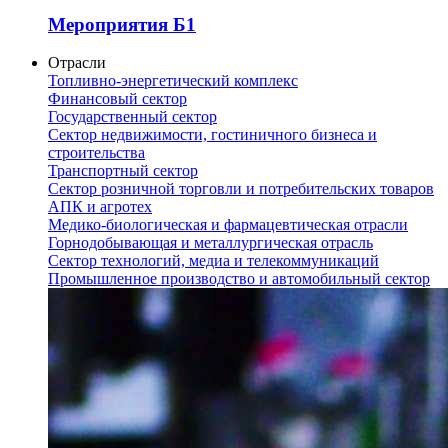
Мероприятия Б1
Отрасли
Топливно-энергетический комплекс
Финансовый сектор
Государственный сектор
Сектор недвижимости, гостиничного бизнеса и
строительства
Транспортный сектор
Сектор розничной торговли и потребительских товаров
АПК и агротех
Медико-биологическая и фармацевтическая отрасли
Горнодобывающая и металлургическая отрасль
Сектор технологий, медиа и телекоммуникаций
Промышленное производство и автомобильный сектор