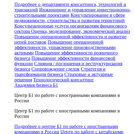
Подробнее о департаменте консалтинга, технологий и
транзакций
Инжиниринг и управление инвестиционно-
строительными проектами
Консультирование в сфере
недвижимости, строительства и развития территорий
Консультационные услуги организациям финансового
сектора
Оценка, моделирование, экономический анализ
Повышение операционной эффективности и развитие
цепей поставок
Повышение операционной
эффективности, управление производственными
активами
Повышение эффективности розничного
бизнеса
Повышение эффективности финансовой
функции
Слияния / поглощения и реструктуризация
бизнеса
Сопровождение сделок
Стратегия и
трансформация бизнеса
Страховые и актуарные
решения
Технологический консалтинг
Академия бизнеса Б1
Центр Б1 по работе с иностранными компаниями в
России
Центр Б1 по работе с иностранными компаниями в
России
Подробнее о центре Б1 по работе с иностранными
компаниями в России
Центр по работе с китайскими