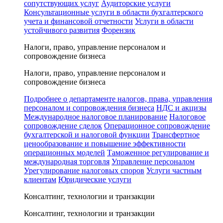
сопутствующих услуг
Аудиторские услуги
Консультационные услуги в области бухгалтерского
учета и финансовой отчетности
Услуги в области
устойчивого развития
Форензик
Налоги, право, управление персоналом и
сопровождение бизнеса
Налоги, право, управление персоналом и
сопровождение бизнеса
Подробнее о департаменте налогов, права, управления
персоналом и сопровождения бизнеса
НДС и акцизы
Международное налоговое планирование
Налоговое
сопровождение сделок
Операционное сопровождение
бухгалтерской и налоговой функции
Трансфертное
ценообразование и повышение эффективности
операционных моделей
Таможенное регулирование и
международная торговля
Управление персоналом
Урегулирование налоговых споров
Услуги частным
клиентам
Юридические услуги
Консалтинг, технологии и транзакции
Консалтинг, технологии и транзакции