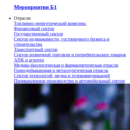
Мероприятия Б1
Отрасли
Топливно-энергетический комплекс
Финансовый сектор
Государственный сектор
Сектор недвижимости, гостиничного бизнеса и
строительства
Транспортный сектор
Сектор розничной торговли и потребительских товаров
АПК и агротех
Медико-биологическая и фармацевтическая отрасли
Горнодобывающая и металлургическая отрасль
Сектор технологий, медиа и телекоммуникаций
Промышленное производство и автомобильный сектор