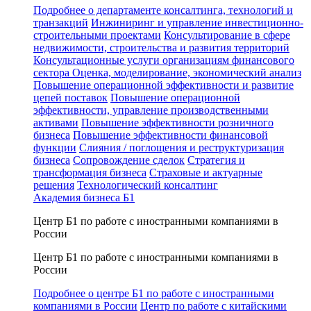
Подробнее о департаменте консалтинга, технологий и
транзакций
Инжиниринг и управление инвестиционно-
строительными проектами
Консультирование в сфере
недвижимости, строительства и развития территорий
Консультационные услуги организациям финансового
сектора
Оценка, моделирование, экономический анализ
Повышение операционной эффективности и развитие
цепей поставок
Повышение операционной
эффективности, управление производственными
активами
Повышение эффективности розничного
бизнеса
Повышение эффективности финансовой
функции
Слияния / поглощения и реструктуризация
бизнеса
Сопровождение сделок
Стратегия и
трансформация бизнеса
Страховые и актуарные
решения
Технологический консалтинг
Академия бизнеса Б1
Центр Б1 по работе с иностранными компаниями в
России
Центр Б1 по работе с иностранными компаниями в
России
Подробнее о центре Б1 по работе с иностранными
компаниями в России
Центр по работе с китайскими