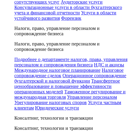
сопутствующих услуг
Аудиторские услуги
Консультационные услуги в области бухгалтерского
учета и финансовой отчетности
Услуги в области
устойчивого развития
Форензик
Налоги, право, управление персоналом и
сопровождение бизнеса
Налоги, право, управление персоналом и
сопровождение бизнеса
Подробнее о департаменте налогов, права, управления
персоналом и сопровождения бизнеса
НДС и акцизы
Международное налоговое планирование
Налоговое
сопровождение сделок
Операционное сопровождение
бухгалтерской и налоговой функции
Трансфертное
ценообразование и повышение эффективности
операционных моделей
Таможенное регулирование и
международная торговля
Управление персоналом
Урегулирование налоговых споров
Услуги частным
клиентам
Юридические услуги
Консалтинг, технологии и транзакции
Консалтинг, технологии и транзакции