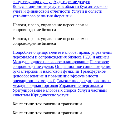
сопутствующих услуг
Аудиторские услуги
Консультационные услуги в области бухгалтерского
учета и финансовой отчетности
Услуги в области
устойчивого развития
Форензик
Налоги, право, управление персоналом и
сопровождение бизнеса
Налоги, право, управление персоналом и
сопровождение бизнеса
Подробнее о департаменте налогов, права, управления
персоналом и сопровождения бизнеса
НДС и акцизы
Международное налоговое планирование
Налоговое
сопровождение сделок
Операционное сопровождение
бухгалтерской и налоговой функции
Трансфертное
ценообразование и повышение эффективности
операционных моделей
Таможенное регулирование и
международная торговля
Управление персоналом
Урегулирование налоговых споров
Услуги частным
клиентам
Юридические услуги
Консалтинг, технологии и транзакции
Консалтинг, технологии и транзакции