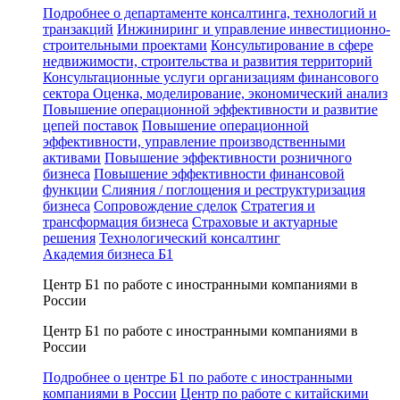
Подробнее о департаменте консалтинга, технологий и
транзакций
Инжиниринг и управление инвестиционно-
строительными проектами
Консультирование в сфере
недвижимости, строительства и развития территорий
Консультационные услуги организациям финансового
сектора
Оценка, моделирование, экономический анализ
Повышение операционной эффективности и развитие
цепей поставок
Повышение операционной
эффективности, управление производственными
активами
Повышение эффективности розничного
бизнеса
Повышение эффективности финансовой
функции
Слияния / поглощения и реструктуризация
бизнеса
Сопровождение сделок
Стратегия и
трансформация бизнеса
Страховые и актуарные
решения
Технологический консалтинг
Академия бизнеса Б1
Центр Б1 по работе с иностранными компаниями в
России
Центр Б1 по работе с иностранными компаниями в
России
Подробнее о центре Б1 по работе с иностранными
компаниями в России
Центр по работе с китайскими