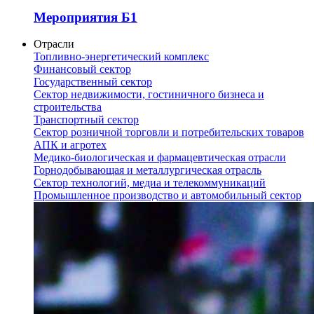
Мероприятия Б1
Отрасли
Топливно-энергетический комплекс
Финансовый сектор
Государственный сектор
Сектор недвижимости, гостиничного бизнеса и
строительства
Транспортный сектор
Сектор розничной торговли и потребительских товаров
АПК и агротех
Медико-биологическая и фармацевтическая отрасли
Горнодобывающая и металлургическая отрасль
Сектор технологий, медиа и телекоммуникаций
Промышленное производство и автомобильный сектор