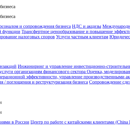
 бизнеса
 бизнеса
ерсоналом и сопровождения бизнеса
НДС и акцизы
Международн
й функции
Трансфертное ценообразование и повышение эффект
ирование налоговых споров
Услуги частным клиентам
Юридичес
анзакций
Инжиниринг и управление инвестиционно-строительн
услуги организациям финансового сектора
Оценка, моделирован
ерационной эффективности, управление производственными а
я / поглощения и реструктуризация бизнеса
Сопровождение сде
и
и
ниями в России
Центр по работе с китайскими клиентами (China 