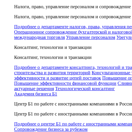
Налоги, право, управление персоналом и сопровождение
Налоги, право, управление персоналом и сопровождение
Подробнее о департаменте налогов, права, управления п
Операционное сопровождение бухгалтерской и налогово
международная торговля
Управление персоналом
Урегул
Консалтинг, технологии и транзакции
Консалтинг, технологии и транзакции
Подробнее о департаменте консалтинга, технологий и тр
строительства и развития территорий
Консультационные 
эффективности и развитие цепей поставок
Повышение оп
Повышение эффективности финансовой функции
Слияни
актуарные решения
Технологический консалтинг
Академия бизнеса Б1
Центр Б1 по работе с иностранными компаниями в Росси
Центр Б1 по работе с иностранными компаниями в Росси
Подробнее о центре Б1 по работе с иностранными компа
Сопровождение бизнеса за рубежом