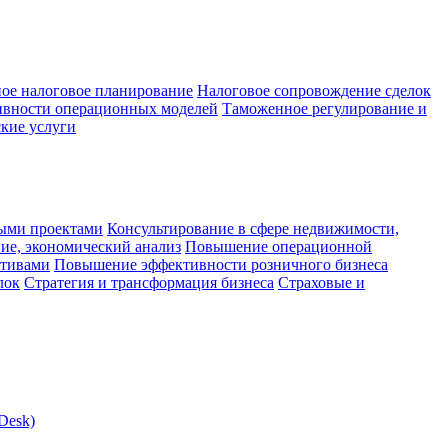
ое налоговое планирование
Налоговое сопровождение сделок
ивности операционных моделей
Таможенное регулирование и
кие услуги
ыми проектами
Консультирование в сфере недвижимости,
ие, экономический анализ
Повышение операционной
ктивами
Повышение эффективности розничного бизнеса
лок
Стратегия и трансформация бизнеса
Страховые и
Desk)