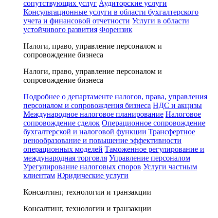
сопутствующих услуг
Аудиторские услуги
Консультационные услуги в области бухгалтерского
учета и финансовой отчетности
Услуги в области
устойчивого развития
Форензик
Налоги, право, управление персоналом и
сопровождение бизнеса
Налоги, право, управление персоналом и
сопровождение бизнеса
Подробнее о департаменте налогов, права, управления
персоналом и сопровождения бизнеса
НДС и акцизы
Международное налоговое планирование
Налоговое
сопровождение сделок
Операционное сопровождение
бухгалтерской и налоговой функции
Трансфертное
ценообразование и повышение эффективности
операционных моделей
Таможенное регулирование и
международная торговля
Управление персоналом
Урегулирование налоговых споров
Услуги частным
клиентам
Юридические услуги
Консалтинг, технологии и транзакции
Консалтинг, технологии и транзакции