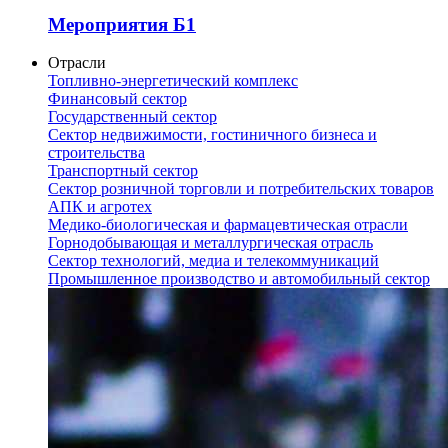
Мероприятия Б1
Отрасли
Топливно-энергетический комплекс
Финансовый сектор
Государственный сектор
Сектор недвижимости, гостиничного бизнеса и
строительства
Транспортный сектор
Сектор розничной торговли и потребительских товаров
АПК и агротех
Медико-биологическая и фармацевтическая отрасли
Горнодобывающая и металлургическая отрасль
Сектор технологий, медиа и телекоммуникаций
Промышленное производство и автомобильный сектор