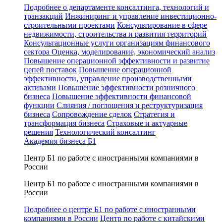
Подробнее о департаменте консалтинга, технологий и
транзакций
Инжиниринг и управление инвестиционно-
строительными проектами
Консультирование в сфере
недвижимости, строительства и развития территорий
Консультационные услуги организациям финансового
сектора
Оценка, моделирование, экономический анализ
Повышение операционной эффективности и развитие
цепей поставок
Повышение операционной
эффективности, управление производственными
активами
Повышение эффективности розничного
бизнеса
Повышение эффективности финансовой
функции
Слияния / поглощения и реструктуризация
бизнеса
Сопровождение сделок
Стратегия и
трансформация бизнеса
Страховые и актуарные
решения
Технологический консалтинг
Академия бизнеса Б1
Центр Б1 по работе с иностранными компаниями в
России
Центр Б1 по работе с иностранными компаниями в
России
Подробнее о центре Б1 по работе с иностранными
компаниями в России
Центр по работе с китайскими