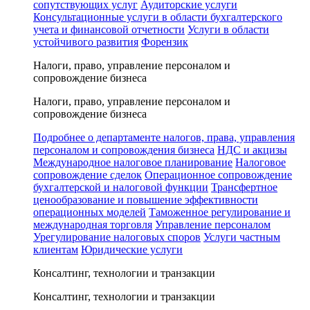
сопутствующих услуг
Аудиторские услуги
Консультационные услуги в области бухгалтерского
учета и финансовой отчетности
Услуги в области
устойчивого развития
Форензик
Налоги, право, управление персоналом и
сопровождение бизнеса
Налоги, право, управление персоналом и
сопровождение бизнеса
Подробнее о департаменте налогов, права, управления
персоналом и сопровождения бизнеса
НДС и акцизы
Международное налоговое планирование
Налоговое
сопровождение сделок
Операционное сопровождение
бухгалтерской и налоговой функции
Трансфертное
ценообразование и повышение эффективности
операционных моделей
Таможенное регулирование и
международная торговля
Управление персоналом
Урегулирование налоговых споров
Услуги частным
клиентам
Юридические услуги
Консалтинг, технологии и транзакции
Консалтинг, технологии и транзакции