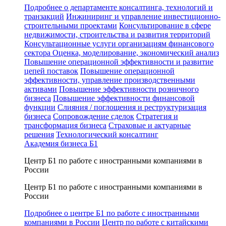
Подробнее о департаменте консалтинга, технологий и
транзакций
Инжиниринг и управление инвестиционно-
строительными проектами
Консультирование в сфере
недвижимости, строительства и развития территорий
Консультационные услуги организациям финансового
сектора
Оценка, моделирование, экономический анализ
Повышение операционной эффективности и развитие
цепей поставок
Повышение операционной
эффективности, управление производственными
активами
Повышение эффективности розничного
бизнеса
Повышение эффективности финансовой
функции
Слияния / поглощения и реструктуризация
бизнеса
Сопровождение сделок
Стратегия и
трансформация бизнеса
Страховые и актуарные
решения
Технологический консалтинг
Академия бизнеса Б1
Центр Б1 по работе с иностранными компаниями в
России
Центр Б1 по работе с иностранными компаниями в
России
Подробнее о центре Б1 по работе с иностранными
компаниями в России
Центр по работе с китайскими