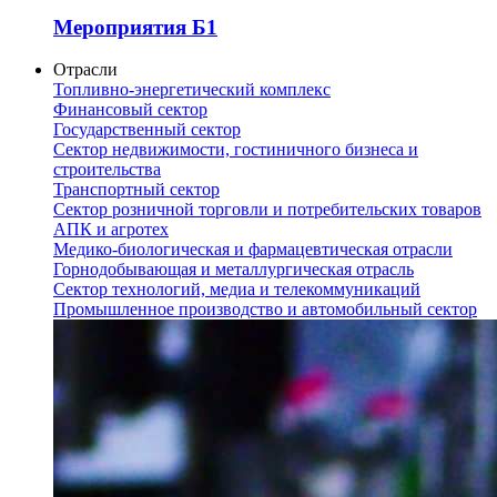
Мероприятия Б1
Отрасли
Топливно-энергетический комплекс
Финансовый сектор
Государственный сектор
Сектор недвижимости, гостиничного бизнеса и
строительства
Транспортный сектор
Сектор розничной торговли и потребительских товаров
АПК и агротех
Медико-биологическая и фармацевтическая отрасли
Горнодобывающая и металлургическая отрасль
Сектор технологий, медиа и телекоммуникаций
Промышленное производство и автомобильный сектор