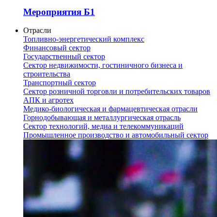
Мероприятия Б1
Отрасли
Топливно-энергетический комплекс
Финансовый сектор
Государственный сектор
Сектор недвижимости, гостиничного бизнеса и
строительства
Транспортный сектор
Сектор розничной торговли и потребительских товаров
АПК и агротех
Медико-биологическая и фармацевтическая отрасли
Горнодобывающая и металлургическая отрасль
Сектор технологий, медиа и телекоммуникаций
Промышленное производство и автомобильный сектор