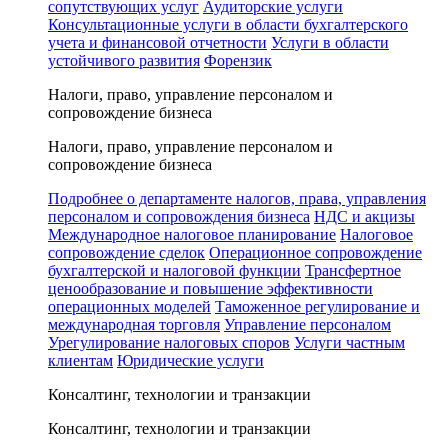
сопутствующих услуг
Аудиторские услуги
Консультационные услуги в области бухгалтерского
учета и финансовой отчетности
Услуги в области
устойчивого развития
Форензик
Налоги, право, управление персоналом и
сопровождение бизнеса
Налоги, право, управление персоналом и
сопровождение бизнеса
Подробнее о департаменте налогов, права, управления
персоналом и сопровождения бизнеса
НДС и акцизы
Международное налоговое планирование
Налоговое
сопровождение сделок
Операционное сопровождение
бухгалтерской и налоговой функции
Трансфертное
ценообразование и повышение эффективности
операционных моделей
Таможенное регулирование и
международная торговля
Управление персоналом
Урегулирование налоговых споров
Услуги частным
клиентам
Юридические услуги
Консалтинг, технологии и транзакции
Консалтинг, технологии и транзакции