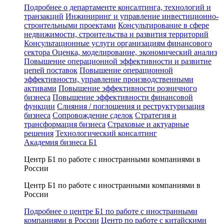
Подробнее о департаменте консалтинга, технологий и
транзакций
Инжиниринг и управление инвестиционно-
строительными проектами
Консультирование в сфере
недвижимости, строительства и развития территорий
Консультационные услуги организациям финансового
сектора
Оценка, моделирование, экономический анализ
Повышение операционной эффективности и развитие
цепей поставок
Повышение операционной
эффективности, управление производственными
активами
Повышение эффективности розничного
бизнеса
Повышение эффективности финансовой
функции
Слияния / поглощения и реструктуризация
бизнеса
Сопровождение сделок
Стратегия и
трансформация бизнеса
Страховые и актуарные
решения
Технологический консалтинг
Академия бизнеса Б1
Центр Б1 по работе с иностранными компаниями в
России
Центр Б1 по работе с иностранными компаниями в
России
Подробнее о центре Б1 по работе с иностранными
компаниями в России
Центр по работе с китайскими