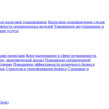
ое налоговое планирование
Налоговое сопровождение сделок
ивности операционных моделей
Таможенное регулирование и
кие услуги
ыми проектами
Консультирование в сфере недвижимости,
ие, экономический анализ
Повышение операционной
ктивами
Повышение эффективности розничного бизнеса
лок
Стратегия и трансформация бизнеса
Страховые и
Desk)