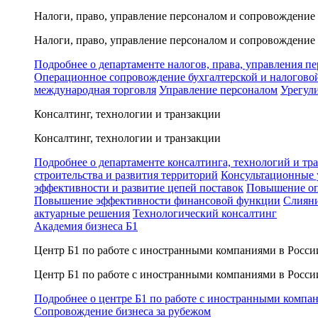
Налоги, право, управление персоналом и сопровождение
Налоги, право, управление персоналом и сопровождение
Подробнее о департаменте налогов, права, управления п
Операционное сопровождение бухгалтерской и налогово
международная торговля
Управление персоналом
Урегул
Консалтинг, технологии и транзакции
Консалтинг, технологии и транзакции
Подробнее о департаменте консалтинга, технологий и тр
строительства и развития территорий
Консультационные 
эффективности и развитие цепей поставок
Повышение оп
Повышение эффективности финансовой функции
Слияни
актуарные решения
Технологический консалтинг
Академия бизнеса Б1
Центр Б1 по работе с иностранными компаниями в Росси
Центр Б1 по работе с иностранными компаниями в Росси
Подробнее о центре Б1 по работе с иностранными компа
Сопровождение бизнеса за рубежом