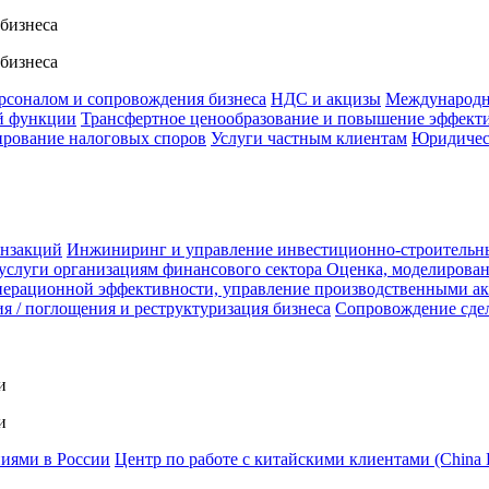
 бизнеса
 бизнеса
ерсоналом и сопровождения бизнеса
НДС и акцизы
Международн
й функции
Трансфертное ценообразование и повышение эффект
ирование налоговых споров
Услуги частным клиентам
Юридичес
анзакций
Инжиниринг и управление инвестиционно-строительн
услуги организациям финансового сектора
Оценка, моделирован
ерационной эффективности, управление производственными а
я / поглощения и реструктуризация бизнеса
Сопровождение сде
и
и
ниями в России
Центр по работе с китайскими клиентами (China 