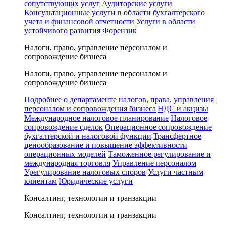
сопутствующих услуг
Аудиторские услуги
Консультационные услуги в области бухгалтерского
учета и финансовой отчетности
Услуги в области
устойчивого развития
Форензик
Налоги, право, управление персоналом и
сопровождение бизнеса
Налоги, право, управление персоналом и
сопровождение бизнеса
Подробнее о департаменте налогов, права, управления
персоналом и сопровождения бизнеса
НДС и акцизы
Международное налоговое планирование
Налоговое
сопровождение сделок
Операционное сопровождение
бухгалтерской и налоговой функции
Трансфертное
ценообразование и повышение эффективности
операционных моделей
Таможенное регулирование и
международная торговля
Управление персоналом
Урегулирование налоговых споров
Услуги частным
клиентам
Юридические услуги
Консалтинг, технологии и транзакции
Консалтинг, технологии и транзакции