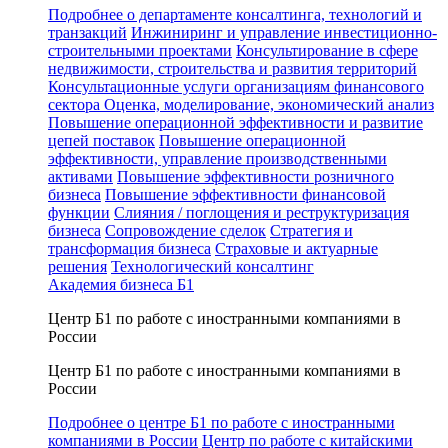
Подробнее о департаменте консалтинга, технологий и
транзакций
Инжиниринг и управление инвестиционно-
строительными проектами
Консультирование в сфере
недвижимости, строительства и развития территорий
Консультационные услуги организациям финансового
сектора
Оценка, моделирование, экономический анализ
Повышение операционной эффективности и развитие
цепей поставок
Повышение операционной
эффективности, управление производственными
активами
Повышение эффективности розничного
бизнеса
Повышение эффективности финансовой
функции
Слияния / поглощения и реструктуризация
бизнеса
Сопровождение сделок
Стратегия и
трансформация бизнеса
Страховые и актуарные
решения
Технологический консалтинг
Академия бизнеса Б1
Центр Б1 по работе с иностранными компаниями в
России
Центр Б1 по работе с иностранными компаниями в
России
Подробнее о центре Б1 по работе с иностранными
компаниями в России
Центр по работе с китайскими