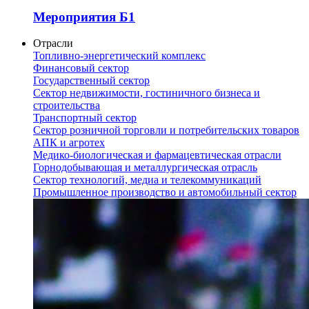
Мероприятия Б1
Отрасли
Топливно-энергетический комплекс
Финансовый сектор
Государственный сектор
Сектор недвижимости, гостиничного бизнеса и
строительства
Транспортный сектор
Сектор розничной торговли и потребительских товаров
АПК и агротех
Медико-биологическая и фармацевтическая отрасли
Горнодобывающая и металлургическая отрасль
Сектор технологий, медиа и телекоммуникаций
Промышленное производство и автомобильный сектор