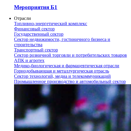
Мероприятия Б1
Отрасли
Топливно-энергетический комплекс
Финансовый сектор
Государственный сектор
Сектор недвижимости, гостиничного бизнеса и
строительства
Транспортный сектор
Сектор розничной торговли и потребительских товаров
АПК и агротех
Медико-биологическая и фармацевтическая отрасли
Горнодобывающая и металлургическая отрасль
Сектор технологий, медиа и телекоммуникаций
Промышленное производство и автомобильный сектор