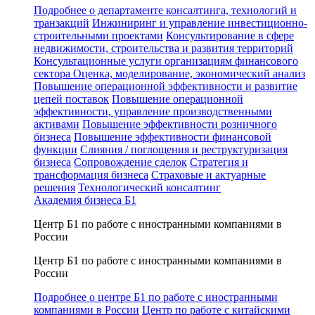
Подробнее о департаменте консалтинга, технологий и
транзакций
Инжиниринг и управление инвестиционно-
строительными проектами
Консультирование в сфере
недвижимости, строительства и развития территорий
Консультационные услуги организациям финансового
сектора
Оценка, моделирование, экономический анализ
Повышение операционной эффективности и развитие
цепей поставок
Повышение операционной
эффективности, управление производственными
активами
Повышение эффективности розничного
бизнеса
Повышение эффективности финансовой
функции
Слияния / поглощения и реструктуризация
бизнеса
Сопровождение сделок
Стратегия и
трансформация бизнеса
Страховые и актуарные
решения
Технологический консалтинг
Академия бизнеса Б1
Центр Б1 по работе с иностранными компаниями в
России
Центр Б1 по работе с иностранными компаниями в
России
Подробнее о центре Б1 по работе с иностранными
компаниями в России
Центр по работе с китайскими