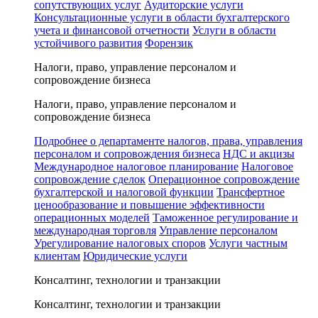
сопутствующих услуг
Аудиторские услуги
Консультационные услуги в области бухгалтерского
учета и финансовой отчетности
Услуги в области
устойчивого развития
Форензик
Налоги, право, управление персоналом и
сопровождение бизнеса
Налоги, право, управление персоналом и
сопровождение бизнеса
Подробнее о департаменте налогов, права, управления
персоналом и сопровождения бизнеса
НДС и акцизы
Международное налоговое планирование
Налоговое
сопровождение сделок
Операционное сопровождение
бухгалтерской и налоговой функции
Трансфертное
ценообразование и повышение эффективности
операционных моделей
Таможенное регулирование и
международная торговля
Управление персоналом
Урегулирование налоговых споров
Услуги частным
клиентам
Юридические услуги
Консалтинг, технологии и транзакции
Консалтинг, технологии и транзакции