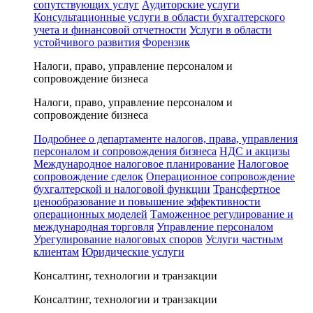
сопутствующих услуг
Аудиторские услуги
Консультационные услуги в области бухгалтерского
учета и финансовой отчетности
Услуги в области
устойчивого развития
Форензик
Налоги, право, управление персоналом и
сопровождение бизнеса
Налоги, право, управление персоналом и
сопровождение бизнеса
Подробнее о департаменте налогов, права, управления
персоналом и сопровождения бизнеса
НДС и акцизы
Международное налоговое планирование
Налоговое
сопровождение сделок
Операционное сопровождение
бухгалтерской и налоговой функции
Трансфертное
ценообразование и повышение эффективности
операционных моделей
Таможенное регулирование и
международная торговля
Управление персоналом
Урегулирование налоговых споров
Услуги частным
клиентам
Юридические услуги
Консалтинг, технологии и транзакции
Консалтинг, технологии и транзакции