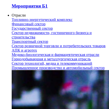
Мероприятия Б1
Отрасли
Топливно-энергетический комплекс
Финансовый сектор
Государственный сектор
Сектор недвижимости, гостиничного бизнеса и
строительства
Транспортный сектор
Сектор розничной торговли и потребительских товаров
АПК и агротех
Медико-биологическая и фармацевтическая отрасли
Горнодобывающая и металлургическая отрасль
Сектор технологий, медиа и телекоммуникаций
Промышленное производство и автомобильный сектор