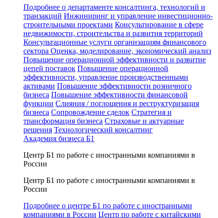
Подробнее о департаменте консалтинга, технологий и
транзакций
Инжиниринг и управление инвестиционно-
строительными проектами
Консультирование в сфере
недвижимости, строительства и развития территорий
Консультационные услуги организациям финансового
сектора
Оценка, моделирование, экономический анализ
Повышение операционной эффективности и развитие
цепей поставок
Повышение операционной
эффективности, управление производственными
активами
Повышение эффективности розничного
бизнеса
Повышение эффективности финансовой
функции
Слияния / поглощения и реструктуризация
бизнеса
Сопровождение сделок
Стратегия и
трансформация бизнеса
Страховые и актуарные
решения
Технологический консалтинг
Академия бизнеса Б1
Центр Б1 по работе с иностранными компаниями в
России
Центр Б1 по работе с иностранными компаниями в
России
Подробнее о центре Б1 по работе с иностранными
компаниями в России
Центр по работе с китайскими