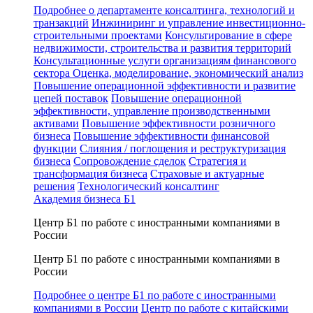
Подробнее о департаменте консалтинга, технологий и
транзакций
Инжиниринг и управление инвестиционно-
строительными проектами
Консультирование в сфере
недвижимости, строительства и развития территорий
Консультационные услуги организациям финансового
сектора
Оценка, моделирование, экономический анализ
Повышение операционной эффективности и развитие
цепей поставок
Повышение операционной
эффективности, управление производственными
активами
Повышение эффективности розничного
бизнеса
Повышение эффективности финансовой
функции
Слияния / поглощения и реструктуризация
бизнеса
Сопровождение сделок
Стратегия и
трансформация бизнеса
Страховые и актуарные
решения
Технологический консалтинг
Академия бизнеса Б1
Центр Б1 по работе с иностранными компаниями в
России
Центр Б1 по работе с иностранными компаниями в
России
Подробнее о центре Б1 по работе с иностранными
компаниями в России
Центр по работе с китайскими