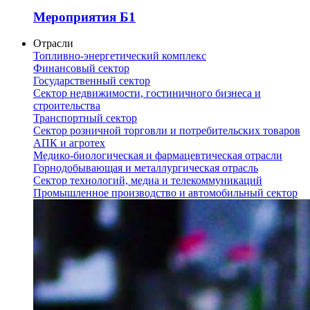
Мероприятия Б1
Отрасли
Топливно-энергетический комплекс
Финансовый сектор
Государственный сектор
Сектор недвижимости, гостиничного бизнеса и
строительства
Транспортный сектор
Сектор розничной торговли и потребительских товаров
АПК и агротех
Медико-биологическая и фармацевтическая отрасли
Горнодобывающая и металлургическая отрасль
Сектор технологий, медиа и телекоммуникаций
Промышленное производство и автомобильный сектор