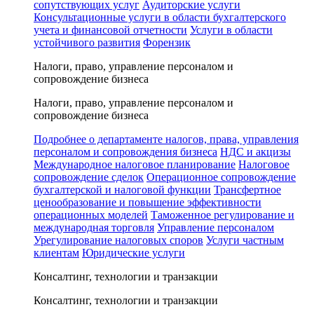
сопутствующих услуг
Аудиторские услуги
Консультационные услуги в области бухгалтерского
учета и финансовой отчетности
Услуги в области
устойчивого развития
Форензик
Налоги, право, управление персоналом и
сопровождение бизнеса
Налоги, право, управление персоналом и
сопровождение бизнеса
Подробнее о департаменте налогов, права, управления
персоналом и сопровождения бизнеса
НДС и акцизы
Международное налоговое планирование
Налоговое
сопровождение сделок
Операционное сопровождение
бухгалтерской и налоговой функции
Трансфертное
ценообразование и повышение эффективности
операционных моделей
Таможенное регулирование и
международная торговля
Управление персоналом
Урегулирование налоговых споров
Услуги частным
клиентам
Юридические услуги
Консалтинг, технологии и транзакции
Консалтинг, технологии и транзакции