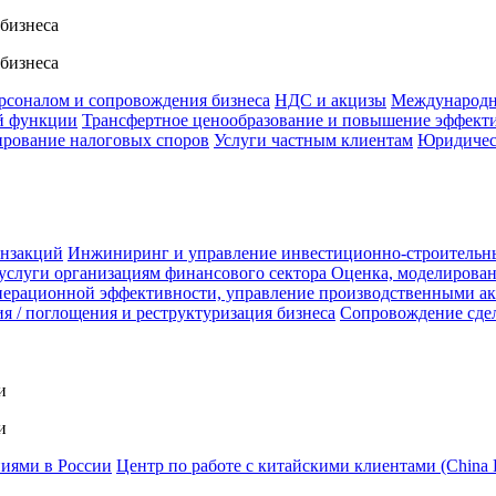
 бизнеса
 бизнеса
ерсоналом и сопровождения бизнеса
НДС и акцизы
Международн
й функции
Трансфертное ценообразование и повышение эффект
ирование налоговых споров
Услуги частным клиентам
Юридичес
анзакций
Инжиниринг и управление инвестиционно-строительн
услуги организациям финансового сектора
Оценка, моделирован
ерационной эффективности, управление производственными а
я / поглощения и реструктуризация бизнеса
Сопровождение сде
и
и
ниями в России
Центр по работе с китайскими клиентами (China 