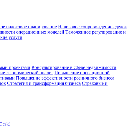
ое налоговое планирование
Налоговое сопровождение сделок
ивности операционных моделей
Таможенное регулирование и
кие услуги
ыми проектами
Консультирование в сфере недвижимости,
ие, экономический анализ
Повышение операционной
ктивами
Повышение эффективности розничного бизнеса
лок
Стратегия и трансформация бизнеса
Страховые и
Desk)