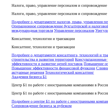
Налоги, право, управление персоналом и сопровождение
Налоги, право, управление персоналом и сопровождение
Подробнее о департаменте налогов, права, управления п
Операционное сопровождение бухгалтерской и налогово
международная торговля
Управление персоналом
Урегул
Консалтинг, технологии и транзакции
Консалтинг, технологии и транзакции
Подробнее о департаменте консалтинга, технологий и тр
строительства и развития территорий
Консультационные 
эффективности и развитие цепей поставок
Повышение оп
Повышение эффективности финансовой функции
Слияни
актуарные решения
Технологический консалтинг
Академия бизнеса Б1
Центр Б1 по работе с иностранными компаниями в Росси
Центр Б1 по работе с иностранными компаниями в Росси
Подробнее о центре Б1 по работе с иностранными компа
Сопровождение бизнеса за рубежом