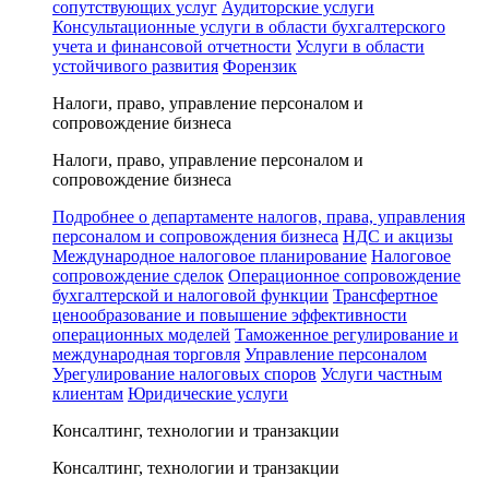
сопутствующих услуг
Аудиторские услуги
Консультационные услуги в области бухгалтерского
учета и финансовой отчетности
Услуги в области
устойчивого развития
Форензик
Налоги, право, управление персоналом и
сопровождение бизнеса
Налоги, право, управление персоналом и
сопровождение бизнеса
Подробнее о департаменте налогов, права, управления
персоналом и сопровождения бизнеса
НДС и акцизы
Международное налоговое планирование
Налоговое
сопровождение сделок
Операционное сопровождение
бухгалтерской и налоговой функции
Трансфертное
ценообразование и повышение эффективности
операционных моделей
Таможенное регулирование и
международная торговля
Управление персоналом
Урегулирование налоговых споров
Услуги частным
клиентам
Юридические услуги
Консалтинг, технологии и транзакции
Консалтинг, технологии и транзакции