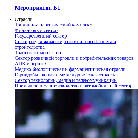
Мероприятия Б1
Отрасли
Топливно-энергетический комплекс
Финансовый сектор
Государственный сектор
Сектор недвижимости, гостиничного бизнеса и
строительства
Транспортный сектор
Сектор розничной торговли и потребительских товаров
АПК и агротех
Медико-биологическая и фармацевтическая отрасли
Горнодобывающая и металлургическая отрасль
Сектор технологий, медиа и телекоммуникаций
Промышленное производство и автомобильный сектор