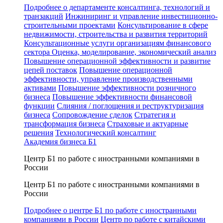
Подробнее о департаменте консалтинга, технологий и
транзакций
Инжиниринг и управление инвестиционно-
строительными проектами
Консультирование в сфере
недвижимости, строительства и развития территорий
Консультационные услуги организациям финансового
сектора
Оценка, моделирование, экономический анализ
Повышение операционной эффективности и развитие
цепей поставок
Повышение операционной
эффективности, управление производственными
активами
Повышение эффективности розничного
бизнеса
Повышение эффективности финансовой
функции
Слияния / поглощения и реструктуризация
бизнеса
Сопровождение сделок
Стратегия и
трансформация бизнеса
Страховые и актуарные
решения
Технологический консалтинг
Академия бизнеса Б1
Центр Б1 по работе с иностранными компаниями в
России
Центр Б1 по работе с иностранными компаниями в
России
Подробнее о центре Б1 по работе с иностранными
компаниями в России
Центр по работе с китайскими