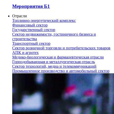
Мероприятия Б1
Отрасли
Топливно-энергетический комплекс
Финансовый сектор
Государственный сектор
Сектор недвижимости, гостиничного бизнеса и
строительства
Транспортный сектор
Сектор розничной торговли и потребительских товаров
АПК и агротех
Медико-биологическая и фармацевтическая отрасли
Горнодобывающая и металлургическая отрасль
Сектор технологий, медиа и телекоммуникаций
Промышленное производство и автомобильный сектор