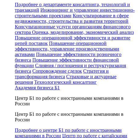
Подробнее о департаменте консалтинга, технологий и
транзакций
Инжиниринг и управление инвестиционно-
строительными проектами
Консультирование в сфере
недвижимости, строительства и развития территорий
Консультационные услуги организациям финансового
сектора
Оценка, моделирование, экономический анализ
Повышение операционной эффективности и развитие
цепей поставок
Повышение операционной
эффективности, управление производственными
активами
Повышение эффективности розничного
бизнеса
Повышение эффективности финансовой
функции
Слияния / поглощения и реструктуризация
бизнеса
Сопровождение сделок
Стратегия и
трансформация бизнеса
Страховые и актуарные
решения
Технологический консалтинг
Академия бизнеса Б1
Центр Б1 по работе с иностранными компаниями в
России
Центр Б1 по работе с иностранными компаниями в
России
Подробнее о центре Б1 по работе с иностранными
компаниями в России
Центр по работе с китайскими