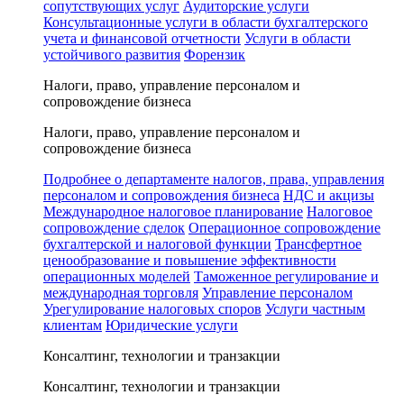
сопутствующих услуг
Аудиторские услуги
Консультационные услуги в области бухгалтерского
учета и финансовой отчетности
Услуги в области
устойчивого развития
Форензик
Налоги, право, управление персоналом и
сопровождение бизнеса
Налоги, право, управление персоналом и
сопровождение бизнеса
Подробнее о департаменте налогов, права, управления
персоналом и сопровождения бизнеса
НДС и акцизы
Международное налоговое планирование
Налоговое
сопровождение сделок
Операционное сопровождение
бухгалтерской и налоговой функции
Трансфертное
ценообразование и повышение эффективности
операционных моделей
Таможенное регулирование и
международная торговля
Управление персоналом
Урегулирование налоговых споров
Услуги частным
клиентам
Юридические услуги
Консалтинг, технологии и транзакции
Консалтинг, технологии и транзакции