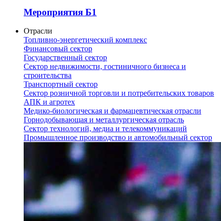
Мероприятия Б1
Отрасли
Топливно-энергетический комплекс
Финансовый сектор
Государственный сектор
Сектор недвижимости, гостиничного бизнеса и
строительства
Транспортный сектор
Сектор розничной торговли и потребительских товаров
АПК и агротех
Медико-биологическая и фармацевтическая отрасли
Горнодобывающая и металлургическая отрасль
Сектор технологий, медиа и телекоммуникаций
Промышленное производство и автомобильный сектор