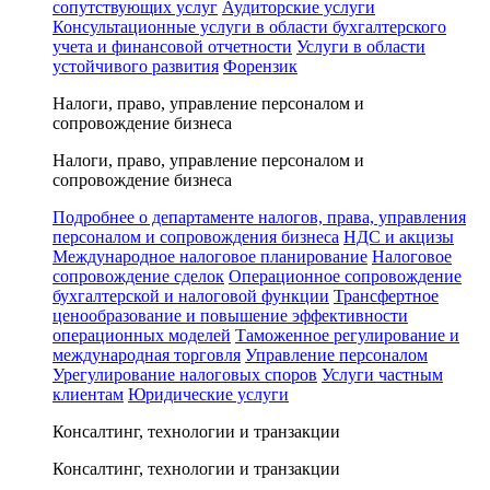
сопутствующих услуг
Аудиторские услуги
Консультационные услуги в области бухгалтерского
учета и финансовой отчетности
Услуги в области
устойчивого развития
Форензик
Налоги, право, управление персоналом и
сопровождение бизнеса
Налоги, право, управление персоналом и
сопровождение бизнеса
Подробнее о департаменте налогов, права, управления
персоналом и сопровождения бизнеса
НДС и акцизы
Международное налоговое планирование
Налоговое
сопровождение сделок
Операционное сопровождение
бухгалтерской и налоговой функции
Трансфертное
ценообразование и повышение эффективности
операционных моделей
Таможенное регулирование и
международная торговля
Управление персоналом
Урегулирование налоговых споров
Услуги частным
клиентам
Юридические услуги
Консалтинг, технологии и транзакции
Консалтинг, технологии и транзакции