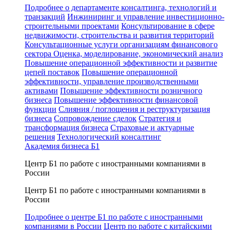
Подробнее о департаменте консалтинга, технологий и
транзакций
Инжиниринг и управление инвестиционно-
строительными проектами
Консультирование в сфере
недвижимости, строительства и развития территорий
Консультационные услуги организациям финансового
сектора
Оценка, моделирование, экономический анализ
Повышение операционной эффективности и развитие
цепей поставок
Повышение операционной
эффективности, управление производственными
активами
Повышение эффективности розничного
бизнеса
Повышение эффективности финансовой
функции
Слияния / поглощения и реструктуризация
бизнеса
Сопровождение сделок
Стратегия и
трансформация бизнеса
Страховые и актуарные
решения
Технологический консалтинг
Академия бизнеса Б1
Центр Б1 по работе с иностранными компаниями в
России
Центр Б1 по работе с иностранными компаниями в
России
Подробнее о центре Б1 по работе с иностранными
компаниями в России
Центр по работе с китайскими