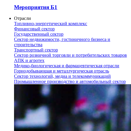
Мероприятия Б1
Отрасли
Топливно-энергетический комплекс
Финансовый сектор
Государственный сектор
Сектор недвижимости, гостиничного бизнеса и
строительства
Транспортный сектор
Сектор розничной торговли и потребительских товаров
АПК и агротех
Медико-биологическая и фармацевтическая отрасли
Горнодобывающая и металлургическая отрасль
Сектор технологий, медиа и телекоммуникаций
Промышленное производство и автомобильный сектор