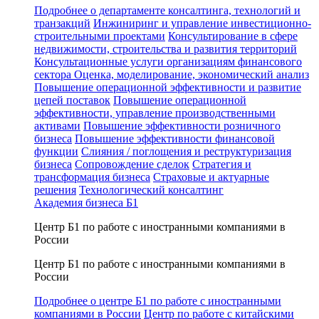
Подробнее о департаменте консалтинга, технологий и
транзакций
Инжиниринг и управление инвестиционно-
строительными проектами
Консультирование в сфере
недвижимости, строительства и развития территорий
Консультационные услуги организациям финансового
сектора
Оценка, моделирование, экономический анализ
Повышение операционной эффективности и развитие
цепей поставок
Повышение операционной
эффективности, управление производственными
активами
Повышение эффективности розничного
бизнеса
Повышение эффективности финансовой
функции
Слияния / поглощения и реструктуризация
бизнеса
Сопровождение сделок
Стратегия и
трансформация бизнеса
Страховые и актуарные
решения
Технологический консалтинг
Академия бизнеса Б1
Центр Б1 по работе с иностранными компаниями в
России
Центр Б1 по работе с иностранными компаниями в
России
Подробнее о центре Б1 по работе с иностранными
компаниями в России
Центр по работе с китайскими