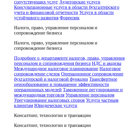
сопутствующих услуг
Аудиторские услуги
Консультационные услуги в области бухгалтерского
учета и финансовой отчетности
Услуги в области
устойчивого развития
Форензик
Налоги, право, управление персоналом и
сопровождение бизнеса
Налоги, право, управление персоналом и
сопровождение бизнеса
Подробнее о департаменте налогов, права, управления
персоналом и сопровождения бизнеса
НДС и акцизы
Международное налоговое планирование
Налоговое
сопровождение сделок
Операционное сопровождение
бухгалтерской и налоговой функции
Трансфертное
ценообразование и повышение эффективности
операционных моделей
Таможенное регулирование и
международная торговля
Управление персоналом
Урегулирование налоговых споров
Услуги частным
клиентам
Юридические услуги
Консалтинг, технологии и транзакции
Консалтинг, технологии и транзакции