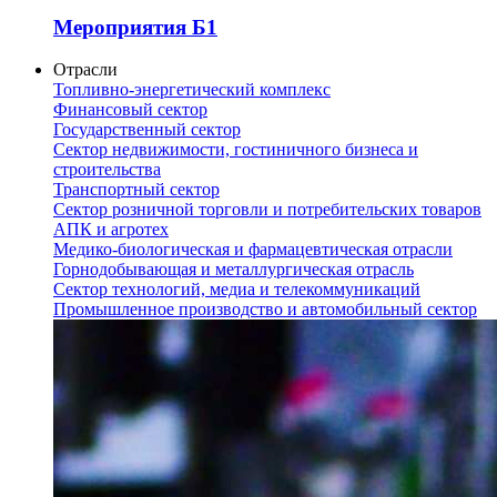
Мероприятия Б1
Отрасли
Топливно-энергетический комплекс
Финансовый сектор
Государственный сектор
Сектор недвижимости, гостиничного бизнеса и
строительства
Транспортный сектор
Сектор розничной торговли и потребительских товаров
АПК и агротех
Медико-биологическая и фармацевтическая отрасли
Горнодобывающая и металлургическая отрасль
Сектор технологий, медиа и телекоммуникаций
Промышленное производство и автомобильный сектор