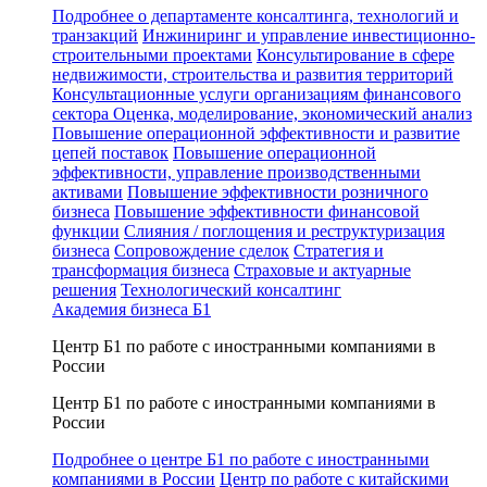
Подробнее о департаменте консалтинга, технологий и
транзакций
Инжиниринг и управление инвестиционно-
строительными проектами
Консультирование в сфере
недвижимости, строительства и развития территорий
Консультационные услуги организациям финансового
сектора
Оценка, моделирование, экономический анализ
Повышение операционной эффективности и развитие
цепей поставок
Повышение операционной
эффективности, управление производственными
активами
Повышение эффективности розничного
бизнеса
Повышение эффективности финансовой
функции
Слияния / поглощения и реструктуризация
бизнеса
Сопровождение сделок
Стратегия и
трансформация бизнеса
Страховые и актуарные
решения
Технологический консалтинг
Академия бизнеса Б1
Центр Б1 по работе с иностранными компаниями в
России
Центр Б1 по работе с иностранными компаниями в
России
Подробнее о центре Б1 по работе с иностранными
компаниями в России
Центр по работе с китайскими