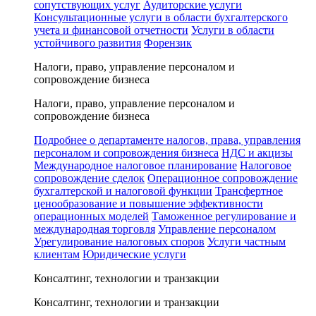
сопутствующих услуг
Аудиторские услуги
Консультационные услуги в области бухгалтерского
учета и финансовой отчетности
Услуги в области
устойчивого развития
Форензик
Налоги, право, управление персоналом и
сопровождение бизнеса
Налоги, право, управление персоналом и
сопровождение бизнеса
Подробнее о департаменте налогов, права, управления
персоналом и сопровождения бизнеса
НДС и акцизы
Международное налоговое планирование
Налоговое
сопровождение сделок
Операционное сопровождение
бухгалтерской и налоговой функции
Трансфертное
ценообразование и повышение эффективности
операционных моделей
Таможенное регулирование и
международная торговля
Управление персоналом
Урегулирование налоговых споров
Услуги частным
клиентам
Юридические услуги
Консалтинг, технологии и транзакции
Консалтинг, технологии и транзакции