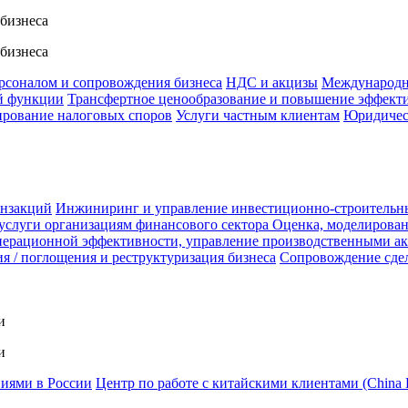
 бизнеса
 бизнеса
ерсоналом и сопровождения бизнеса
НДС и акцизы
Международн
й функции
Трансфертное ценообразование и повышение эффект
ирование налоговых споров
Услуги частным клиентам
Юридичес
анзакций
Инжиниринг и управление инвестиционно-строительн
услуги организациям финансового сектора
Оценка, моделирован
ерационной эффективности, управление производственными а
я / поглощения и реструктуризация бизнеса
Сопровождение сде
и
и
ниями в России
Центр по работе с китайскими клиентами (China 