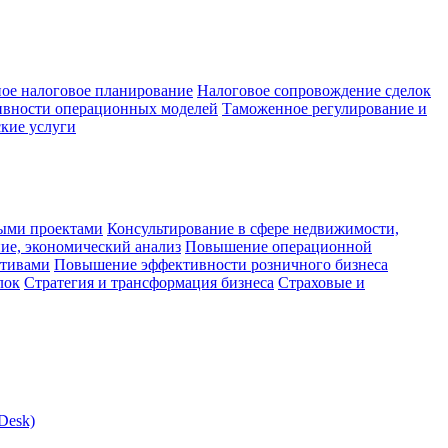
ое налоговое планирование
Налоговое сопровождение сделок
ивности операционных моделей
Таможенное регулирование и
кие услуги
ыми проектами
Консультирование в сфере недвижимости,
ие, экономический анализ
Повышение операционной
ктивами
Повышение эффективности розничного бизнеса
лок
Стратегия и трансформация бизнеса
Страховые и
Desk)