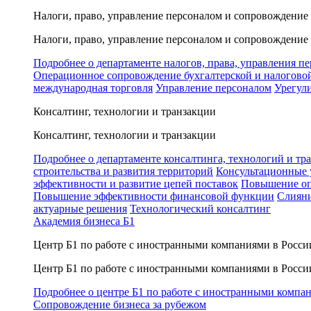
Налоги, право, управление персоналом и сопровождение
Налоги, право, управление персоналом и сопровождение
Подробнее о департаменте налогов, права, управления п
Операционное сопровождение бухгалтерской и налогово
международная торговля
Управление персоналом
Урегул
Консалтинг, технологии и транзакции
Консалтинг, технологии и транзакции
Подробнее о департаменте консалтинга, технологий и тр
строительства и развития территорий
Консультационные 
эффективности и развитие цепей поставок
Повышение оп
Повышение эффективности финансовой функции
Слияни
актуарные решения
Технологический консалтинг
Академия бизнеса Б1
Центр Б1 по работе с иностранными компаниями в Росси
Центр Б1 по работе с иностранными компаниями в Росси
Подробнее о центре Б1 по работе с иностранными компа
Сопровождение бизнеса за рубежом