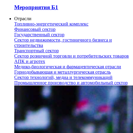
Мероприятия Б1
Отрасли
Топливно-энергетический комплекс
Финансовый сектор
Государственный сектор
Сектор недвижимости, гостиничного бизнеса и
строительства
Транспортный сектор
Сектор розничной торговли и потребительских товаров
АПК и агротех
Медико-биологическая и фармацевтическая отрасли
Горнодобывающая и металлургическая отрасль
Сектор технологий, медиа и телекоммуникаций
Промышленное производство и автомобильный сектор