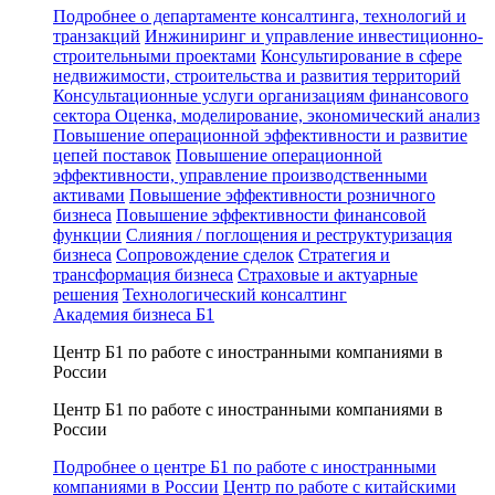
Подробнее о департаменте консалтинга, технологий и
транзакций
Инжиниринг и управление инвестиционно-
строительными проектами
Консультирование в сфере
недвижимости, строительства и развития территорий
Консультационные услуги организациям финансового
сектора
Оценка, моделирование, экономический анализ
Повышение операционной эффективности и развитие
цепей поставок
Повышение операционной
эффективности, управление производственными
активами
Повышение эффективности розничного
бизнеса
Повышение эффективности финансовой
функции
Слияния / поглощения и реструктуризация
бизнеса
Сопровождение сделок
Стратегия и
трансформация бизнеса
Страховые и актуарные
решения
Технологический консалтинг
Академия бизнеса Б1
Центр Б1 по работе с иностранными компаниями в
России
Центр Б1 по работе с иностранными компаниями в
России
Подробнее о центре Б1 по работе с иностранными
компаниями в России
Центр по работе с китайскими