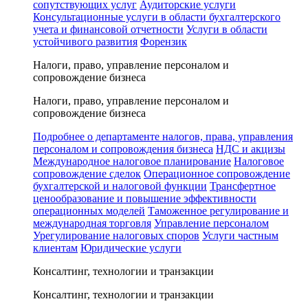
сопутствующих услуг
Аудиторские услуги
Консультационные услуги в области бухгалтерского
учета и финансовой отчетности
Услуги в области
устойчивого развития
Форензик
Налоги, право, управление персоналом и
сопровождение бизнеса
Налоги, право, управление персоналом и
сопровождение бизнеса
Подробнее о департаменте налогов, права, управления
персоналом и сопровождения бизнеса
НДС и акцизы
Международное налоговое планирование
Налоговое
сопровождение сделок
Операционное сопровождение
бухгалтерской и налоговой функции
Трансфертное
ценообразование и повышение эффективности
операционных моделей
Таможенное регулирование и
международная торговля
Управление персоналом
Урегулирование налоговых споров
Услуги частным
клиентам
Юридические услуги
Консалтинг, технологии и транзакции
Консалтинг, технологии и транзакции