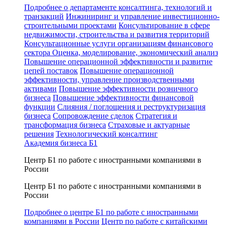
Подробнее о департаменте консалтинга, технологий и
транзакций
Инжиниринг и управление инвестиционно-
строительными проектами
Консультирование в сфере
недвижимости, строительства и развития территорий
Консультационные услуги организациям финансового
сектора
Оценка, моделирование, экономический анализ
Повышение операционной эффективности и развитие
цепей поставок
Повышение операционной
эффективности, управление производственными
активами
Повышение эффективности розничного
бизнеса
Повышение эффективности финансовой
функции
Слияния / поглощения и реструктуризация
бизнеса
Сопровождение сделок
Стратегия и
трансформация бизнеса
Страховые и актуарные
решения
Технологический консалтинг
Академия бизнеса Б1
Центр Б1 по работе с иностранными компаниями в
России
Центр Б1 по работе с иностранными компаниями в
России
Подробнее о центре Б1 по работе с иностранными
компаниями в России
Центр по работе с китайскими