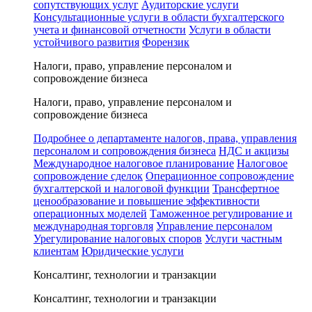
сопутствующих услуг
Аудиторские услуги
Консультационные услуги в области бухгалтерского
учета и финансовой отчетности
Услуги в области
устойчивого развития
Форензик
Налоги, право, управление персоналом и
сопровождение бизнеса
Налоги, право, управление персоналом и
сопровождение бизнеса
Подробнее о департаменте налогов, права, управления
персоналом и сопровождения бизнеса
НДС и акцизы
Международное налоговое планирование
Налоговое
сопровождение сделок
Операционное сопровождение
бухгалтерской и налоговой функции
Трансфертное
ценообразование и повышение эффективности
операционных моделей
Таможенное регулирование и
международная торговля
Управление персоналом
Урегулирование налоговых споров
Услуги частным
клиентам
Юридические услуги
Консалтинг, технологии и транзакции
Консалтинг, технологии и транзакции