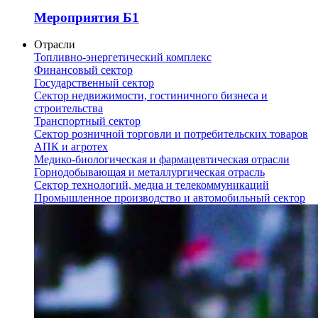
Мероприятия Б1
Отрасли
Топливно-энергетический комплекс
Финансовый сектор
Государственный сектор
Сектор недвижимости, гостиничного бизнеса и
строительства
Транспортный сектор
Сектор розничной торговли и потребительских товаров
АПК и агротех
Медико-биологическая и фармацевтическая отрасли
Горнодобывающая и металлургическая отрасль
Сектор технологий, медиа и телекоммуникаций
Промышленное производство и автомобильный сектор