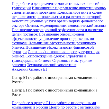
Подробнее о департаменте консалтинга, технологий и
транзакций
Инжиниринг и управление инвестиционно-
строительными проектами
Консультирование в сфере
недвижимости, строительства и развития территорий
Консультационные услуги организациям финансового
сектора
Оценка, моделирование, экономический анализ
Повышение операционной эффективности и развитие
цепей поставок
Повышение операционной
эффективности, управление производственными
активами
Повышение эффективности розничного
бизнеса
Повышение эффективности финансовой
функции
Слияния / поглощения и реструктуризация
бизнеса
Сопровождение сделок
Стратегия и
трансформация бизнеса
Страховые и актуарные
решения
Технологический консалтинг
Академия бизнеса Б1
Центр Б1 по работе с иностранными компаниями в
России
Центр Б1 по работе с иностранными компаниями в
России
Подробнее о центре Б1 по работе с иностранными
компаниями в России
Центр по работе с китайскими