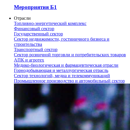
Мероприятия Б1
Отрасли
Топливно-энергетический комплекс
Финансовый сектор
Государственный сектор
Сектор недвижимости, гостиничного бизнеса и
строительства
Транспортный сектор
Сектор розничной торговли и потребительских товаров
АПК и агротех
Медико-биологическая и фармацевтическая отрасли
Горнодобывающая и металлургическая отрасль
Сектор технологий, медиа и телекоммуникаций
Промышленное производство и автомобильный сектор