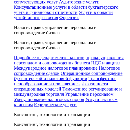
сопутствующих услуг
Аудиторские услуги
Консультационные услуги в области бухгалтерского
учета и финансовой отчетности
Услуги в области
устойчивого развития
Форензик
Налоги, право, управление персоналом и
сопровождение бизнеса
Налоги, право, управление персоналом и
сопровождение бизнеса
Подробнее о департаменте налогов, права, управления
персоналом и сопровождения бизнеса
НДС и акцизы
Международное налоговое планирование
Налоговое
сопровождение сделок
Операционное сопровождение
бухгалтерской и налоговой функции
Трансфертное
ценообразование и повышение эффективности
операционных моделей
Таможенное регулирование и
международная торговля
Управление персоналом
Урегулирование налоговых споров
Услуги частным
клиентам
Юридические услуги
Консалтинг, технологии и транзакции
Консалтинг, технологии и транзакции