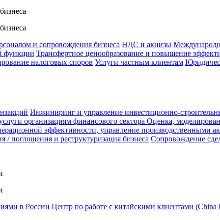
 бизнеса
 бизнеса
ерсоналом и сопровождения бизнеса
НДС и акцизы
Международн
й функции
Трансфертное ценообразование и повышение эффект
ирование налоговых споров
Услуги частным клиентам
Юридичес
анзакций
Инжиниринг и управление инвестиционно-строительн
услуги организациям финансового сектора
Оценка, моделирован
ерационной эффективности, управление производственными а
я / поглощения и реструктуризация бизнеса
Сопровождение сде
и
и
ниями в России
Центр по работе с китайскими клиентами (China 