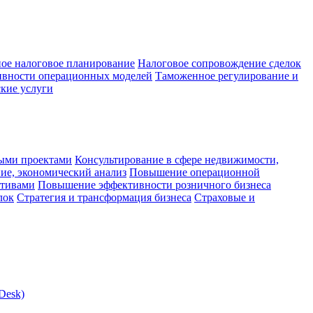
ое налоговое планирование
Налоговое сопровождение сделок
ивности операционных моделей
Таможенное регулирование и
кие услуги
ыми проектами
Консультирование в сфере недвижимости,
ие, экономический анализ
Повышение операционной
ктивами
Повышение эффективности розничного бизнеса
лок
Стратегия и трансформация бизнеса
Страховые и
Desk)