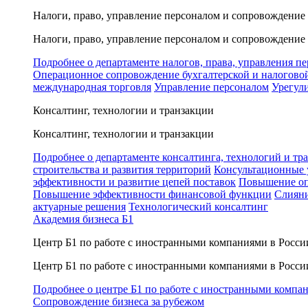
Налоги, право, управление персоналом и сопровождение
Налоги, право, управление персоналом и сопровождение
Подробнее о департаменте налогов, права, управления п
Операционное сопровождение бухгалтерской и налогово
международная торговля
Управление персоналом
Урегул
Консалтинг, технологии и транзакции
Консалтинг, технологии и транзакции
Подробнее о департаменте консалтинга, технологий и тр
строительства и развития территорий
Консультационные 
эффективности и развитие цепей поставок
Повышение оп
Повышение эффективности финансовой функции
Слияни
актуарные решения
Технологический консалтинг
Академия бизнеса Б1
Центр Б1 по работе с иностранными компаниями в Росси
Центр Б1 по работе с иностранными компаниями в Росси
Подробнее о центре Б1 по работе с иностранными компа
Сопровождение бизнеса за рубежом