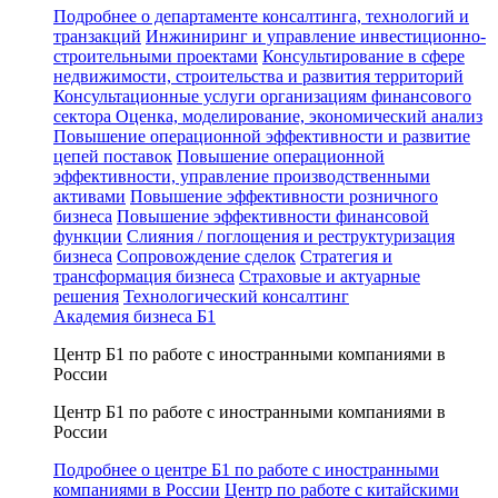
Подробнее о департаменте консалтинга, технологий и
транзакций
Инжиниринг и управление инвестиционно-
строительными проектами
Консультирование в сфере
недвижимости, строительства и развития территорий
Консультационные услуги организациям финансового
сектора
Оценка, моделирование, экономический анализ
Повышение операционной эффективности и развитие
цепей поставок
Повышение операционной
эффективности, управление производственными
активами
Повышение эффективности розничного
бизнеса
Повышение эффективности финансовой
функции
Слияния / поглощения и реструктуризация
бизнеса
Сопровождение сделок
Стратегия и
трансформация бизнеса
Страховые и актуарные
решения
Технологический консалтинг
Академия бизнеса Б1
Центр Б1 по работе с иностранными компаниями в
России
Центр Б1 по работе с иностранными компаниями в
России
Подробнее о центре Б1 по работе с иностранными
компаниями в России
Центр по работе с китайскими