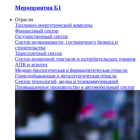
Мероприятия Б1
Отрасли
Топливно-энергетический комплекс
Финансовый сектор
Государственный сектор
Сектор недвижимости, гостиничного бизнеса и
строительства
Транспортный сектор
Сектор розничной торговли и потребительских товаров
АПК и агротех
Медико-биологическая и фармацевтическая отрасли
Горнодобывающая и металлургическая отрасль
Сектор технологий, медиа и телекоммуникаций
Промышленное производство и автомобильный сектор