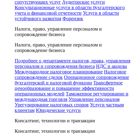
сопутствующих услуг
Аудиторские услуги
Консультационные услуги в области бухгалтерского
учета и финансовой отчетности
Услуги в области
устойчивого развития
Форензик
Налоги, право, управление персоналом и
сопровождение бизнеса
Налоги, право, управление персоналом и
сопровождение бизнеса
Подробнее о департаменте налогов, права, управления
персоналом и сопровождения бизнеса
НДС и акцизы
Международное налоговое планирование
Налоговое
сопровождение сделок
Операционное сопровождение
бухгалтерской и налоговой функции
Трансфертное
ценообразование и повышение эффективности
операционных моделей
Таможенное регулирование и
международная торговля
Управление персоналом
Урегулирование налоговых споров
Услуги частным
клиентам
Юридические услуги
Консалтинг, технологии и транзакции
Консалтинг, технологии и транзакции